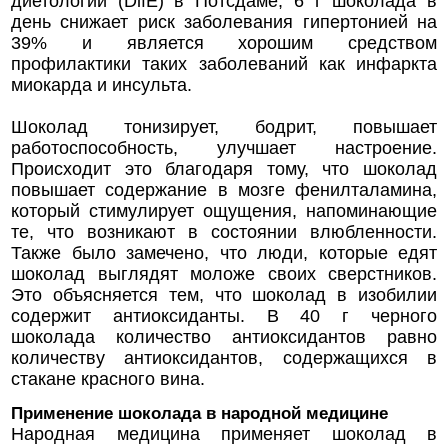
диетологии (DlfE) в Потсдаме, 6 г шоколада в
день снижает риск заболевания гипертонией на
39% и является хорошим средством
профилактики таких заболеваний как инфаркта
миокарда и инсульта.
Шоколад тонизирует, бодрит, повышает
работоспособность, улучшает настроение.
Происходит это благодаря тому, что шоколад
повышает содержание в мозге фенилталамина,
который стимулирует ощущения, напоминающие
те, что возникают в состоянии влюбленности.
Также было замечено, что люди, которые едят
шоколад выглядят моложе своих сверстников.
Это объясняется тем, что шоколад в изобилии
содержит антиоксиданты. В 40 г черного
шоколада количество антиоксидантов равно
количеству антиоксидантов, содержащихся в
стакане красного вина.
Применение шоколада в народной медицине
Народная медицина применяет шоколад в