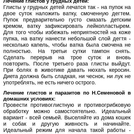
Лечение глистов у грудных детей:
Глисты у грудных детей лечатся так - на пупок на
двое суток наложить ватку, смоченную дегтем.
Пупок предварительно густо смазать детским
кремом, ватку зафиксировать лейкопластырем.
Для того чтобы избежать неприятностей на коже
пупка, на ватку нанести небольшой слой дегтя -
несколько капель, чтобы ватка была смочена не
полностью. На третьи сутки тампон снять.
Сделать перерыв на трое суток и вновь
повторить. После третьего раза глисты выйдут.
При болях в животике давать нюхать керосин.
Диета должна быть сладкая, ни чеснок, ни лук не
употреблять, не есть ничего острого.
Лечение глистов и паразитов по Н.Семеновой в
домашних условиях:
Провести противоглистную и противогрибковую
обработку можно самостоятельно. Идеальный
вариант - всей семьей. Выселяйте из дома кошек
и собак и другую живность и начинайте.
Идеальный режим для начала такой работы -