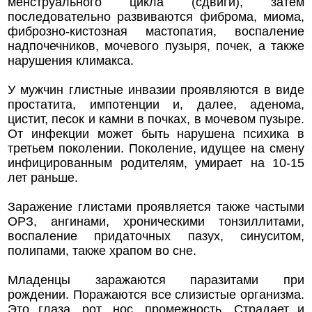
менструального цикла (сдвиги), затем
последовательно развиваются фиброма, миома,
фиброзно-кистозная мастопатия, воспаление
надпочечников, мочевого пузыря, почек, а также
нарушения климакса.
У мужчин глистные инвазии проявляются в виде
простатита, импотенции и, далее, аденома,
цистит, песок и камни в почках, в мочевом пузыре.
От инфекции может быть нарушена психика в
третьем поколении. Поколение, идущее на смену
инфицированным родителям, умирает на 10-15
лет раньше.
Заражение глистами проявляется также частыми
ОРЗ, ангинами, хроническими тонзиллитами,
воспаление придаточных пазух, синуситом,
полипами, также храпом во сне.
Младенцы заражаются паразитами при
рождении. Поражаются все слизистые организма.
Это глаза, рот, нос, промежность. Страдает и