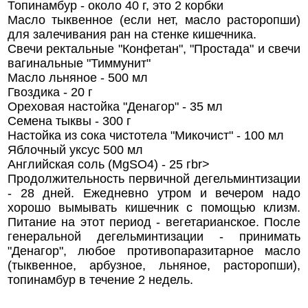
Топинамбур - около 40 г, это 2 корбки
Масло тыквенное (если нет, масло расторопши)
для залечивания ран на стенке кишечника.
Свечи ректальные "Конфетан", "Простада" и свечи
вагинальные "Тиммунит"
Масло льняное - 500 мл
Гвоздика - 20 г
Ореховая настойка "Денагор" - 35 мл
Семена тыквы - 300 г
Настойка из сока чистотела "Микочист" - 100 мл
Яблочный уксус 500 мл
Английская соль (MgSO4) - 25 гbr>
Продолжительность первичной дегельминтизации
- 28 дней. Ежедневно утром и вечером надо
хорошо вымывать кишечник с помощью клизм.
Питание на этот период - вегетарианское. После
генеральной дегельминтизации - принимать
"Денагор", любое противопаразитарное масло
(тыквенное, арбузное, льняное, раcторопши),
топинамбур в течение 2 недель.