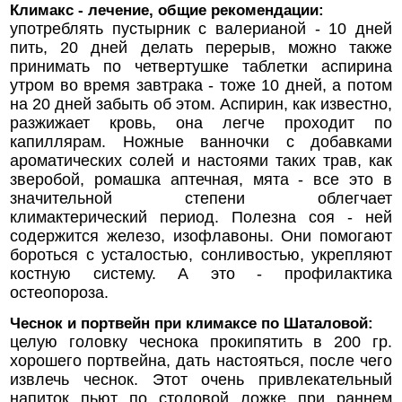
Климакс - лечение, общие рекомендации:
употреблять пустырник с валерианой - 10 дней
пить, 20 дней делать перерыв, можно также
принимать по четвертушке таблетки аспирина
утром во время завтрака - тоже 10 дней, а потом
на 20 дней забыть об этом. Аспирин, как известно,
разжижает кровь, она легче проходит по
капиллярам. Ножные ванночки с добавками
ароматических солей и настоями таких трав, как
зверобой, ромашка аптечная, мята - все это в
значительной степени облегчает
климактерический период. Полезна соя - ней
содержится железо, изофлавоны. Они помогают
бороться с усталостью, сонливостью, укрепляют
костную систему. А это - профилактика
остеопороза.
Чеснок и портвейн при климаксе по Шаталовой:
целую головку чеснока прокипятить в 200 гр.
хорошего портвейна, дать настояться, после чего
извлечь чеснок. Этот очень привлекательный
напиток пьют по столовой ложке при раннем