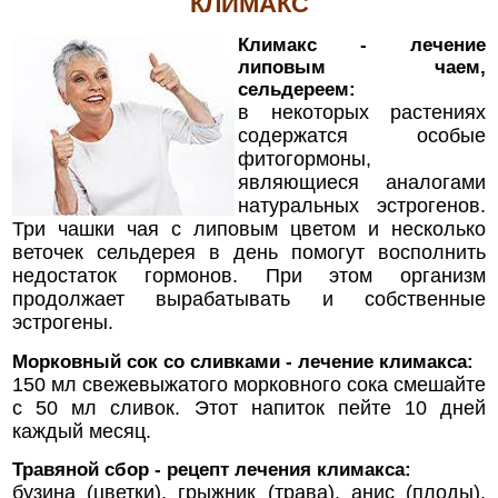
КЛИМАКС
Климакс - лечение
липовым чаем,
сельдереем:
в некоторых растениях
содержатся особые
фитогормоны,
являющиеся аналогами
натуральных эстрогенов.
Три чашки чая с липовым цветом и несколько
веточек сельдерея в день помогут восполнить
недостаток гормонов. При этом организм
продолжает вырабатывать и собственные
эстрогены.
Морковный сок со сливками - лечение климакса:
150 мл свежевыжатого морковного сока смешайте
с 50 мл сливок. Этот напиток пейте 10 дней
каждый месяц.
Травяной сбор - рецепт лечения климакса:
бузина (цветки), грыжник (трава), анис (плоды),