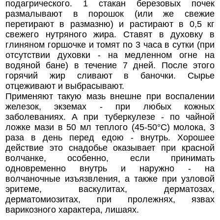
подагрического. 1 стакан березовых почек
размалывают в порошок (или же свежие
перетирают в размазню) и растирают в 0,5 кг
свежего нутряного жира. Ставят в духовку в
глиняном горшочке и томят по 3 часа в сутки (при
отсутствии духовки - на медленном огне на
водяной бане) в течение 7 дней. После этого
горячий жир сливают в баночки. Сырье
отцеживают и выбрасывают.
Применяют такую мазь внешне при воспалении
железок, экземах - при любых кожных
заболеваниях. А при туберкулезе - по чайной
ложке мази в 50 мл теплого (45-50°С) молока, 3
раза в день перед едою - внутрь. Хорошее
действие это снадобье оказывает при красной
волчанке, особенно, если принимать
одновременно внутрь и наружно - на
волчаночные изъязвления, а также при узловой
эритеме, васкулитах, дерматозах,
дерматомиозитах, при пролежнях, язвах
варикозного характера, лишаях.