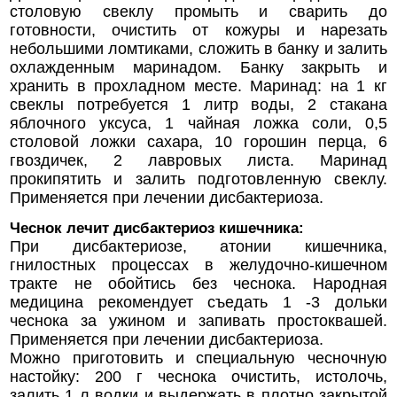
столовую свеклу промыть и сварить до
готовности, очистить от кожуры и нарезать
небольшими ломтиками, сложить в банку и залить
охлажденным маринадом. Банку закрыть и
хранить в прохладном месте. Маринад: на 1 кг
свеклы потребуется 1 литр воды, 2 стакана
яблочного уксуса, 1 чайная ложка соли, 0,5
столовой ложки сахара, 10 горошин перца, 6
гвоздичек, 2 лавровых листа. Маринад
прокипятить и залить подготовленную свеклу.
Применяется при лечении дисбактериоза.
Чеснок лечит дисбактериоз кишечника:
При дисбактериозе, атонии кишечника,
гнилостных процессах в желудочно-кишечном
тракте не обойтись без чеснока. Народная
медицина рекомендует съедать 1 -3 дольки
чеснока за ужином и запивать простоквашей.
Применяется при лечении дисбактериоза.
Можно приготовить и специальную чесночную
настойку: 200 г чеснока очистить, истолочь,
залить 1 л водки и выдержать в плотно закрытой