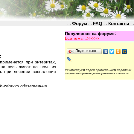
: :
Форум
: :
FAQ
: :
Контакты
: :
Популярное на форуме:
Все темы...>>>>>
Поделиться…
:
применется при энтеритах,
 на весь живот на ночь из
Рекомендуем перед применением народных
ть при лечении воспаления
рецептов проконсультироваться с врачом
-zdrav.ru
обязательна.