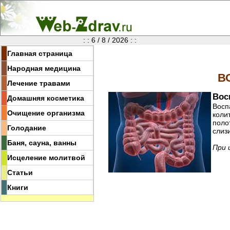
: : 6 / 8 / 2026 : :
Главная страница
Народная медицина
В
Лечение травами
Вос
Домашняя косметика
Восп
Очищение организма
коли
поло
Голодание
слиз
Баня, сауна, ванны
При 
Исцеление молитвой
Статьи
Книги