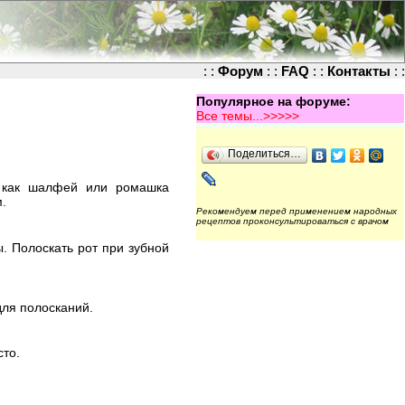
: :
Форум
: :
FAQ
: :
Контакты
: :
Популярное на форуме:
Все темы...>>>>>
Поделиться…
, как шалфей или ромашка
.
Рекомендуем перед применением народных
рецептов проконсультироваться с врачом
ы. Полоскать рот при зубной
для полосканий.
сто.