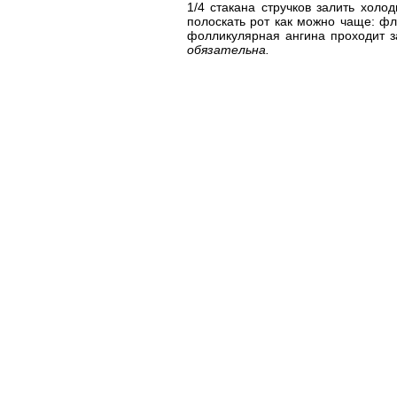
1/4 стакана стручков залить холод
полоскать рот как можно чаще: фл
фолликулярная ангина проходит з
обязательна.