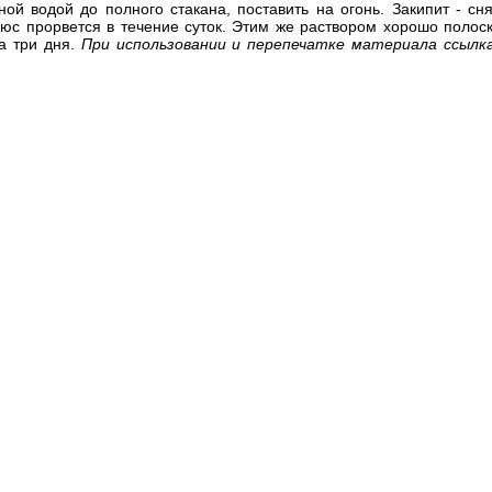
ной водой до полного стакана, поставить на огонь. Закипит - сня
юс прорвется в течение суток. Этим же раствором хорошо полоск
а три дня.
При использовании и перепечатке материала ссыл