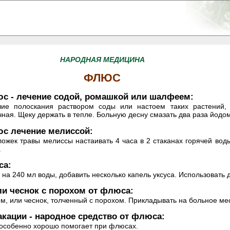
НАРОДНАЯ МЕДИЦИНА
ФЛЮС
с - лечение содой, ромашкой или шалфеем:
чие полоскания раствором соды или настоем таких растений
чная. Щеку держать в тепле. Больную десну смазать два раза йодом
с лечение мелиссой:
 ложек травы мелиссы настаивать 4 часа в 2 стаканах горячей вод
.
са:
о на 240 мл воды, добавить несколько капель уксуса. Использовать 
и чеснок с порохом от флюса:
м, или чеснок, толченный с порохом. Прикладывать на больное ме
акации - народное средство от флюса:
, особенно хорошо помогает при флюсах.