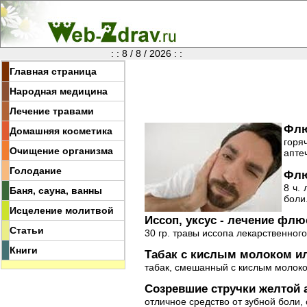
: : 8 / 8 / 2026 : :
Главная страница
Народная медицина
Лечение травами
Флю
Домашняя косметика
горя
Очищение организма
апте
Голодание
Флю
8 ч.
Баня, сауна, ванны
боли
Исцеление молитвой
Иссоп, уксус - лечение флю
Статьи
30 гр. травы иссопа лекарственног
Книги
Табак с кислым молоком ил
табак, смешанный с кислым молоко
Созревшие стручки желтой 
отличное средство от зубной боли