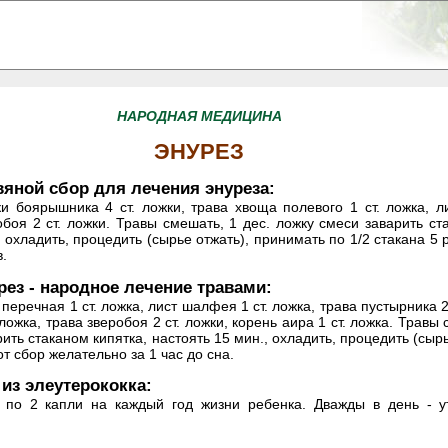
НАРОДНАЯ МЕДИЦИНА
ЭНУРЕЗ
вяной сбор для лечения энуреза:
ки боярышника 4 ст. ложки, трава хвоща полевого 1 ст. ложка, ли
обоя 2 ст. ложки. Травы смешать, 1 дес. ложку смеси заварить ст
, охладить, процедить (сырье отжать), принимать по 1/2 стакана 5 
в.
рез - народное лечение травами:
 перечная 1 ст. ложка, лист шалфея 1 ст. ложка, трава пустырника 
 ложка, трава зверобоя 2 ст. ложки, корень аира 1 ст. ложка. Травы
рить стаканом кипятка, настоять 15 мин., охладить, процедить (сыр
от сбор желательно за 1 час до сна.
 из элеутерококка:
ка по 2 капли на каждый год жизни ребенка. Дважды в день -