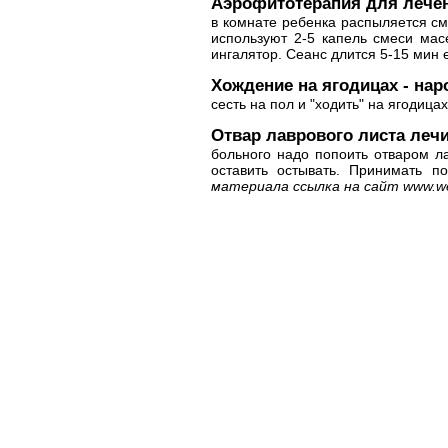
Аэрофитотерапия для лечен
в комнате ребенка распыляется с
используют 2-5 капель смеси мас
ингалятор. Сеанс длится 5-15 мин 
Хождение на ягодицах - нар
сесть на пол и "ходить" на ягодица
Отвар лаврового листа лечи
больного надо попоить отваром ла
оставить остывать. Принимать п
материала ссылка на сайт
www.we