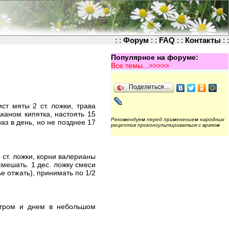
: :
Форум
: :
FAQ
: :
Контакты
: :
Популярное на форуме:
Все темы...>>>>>
Поделиться…
ст мяты 2 ст. ложки, трава
аканом кипятка, настоять 15
Рекомендуем перед применением народных
раз в день, но не позднее 17
рецептов проконсультироваться с врачом
2 ст. ложки, корни валерианы
 смешать. 1 дес. ложку смеси
ье отжать), принимать по 1/2
 утром и днем в небольшом