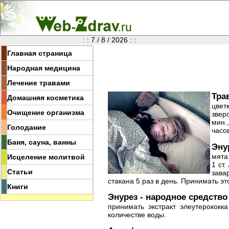
: : 7 / 8 / 2026 : :
Главная страница
Народная медицина
Лечение травами
Тра
Домашняя косметика
цвет
Очищение организма
звер
мин.
Голодание
часо
Баня, сауна, ванны
Эну
мята
Исцеление молитвой
1 ст.
Статьи
зава
стакана 5 раз в день. Принимать эт
Книги
Энурез - народное средство
принимать экстракт элеутерокок
количестве воды.