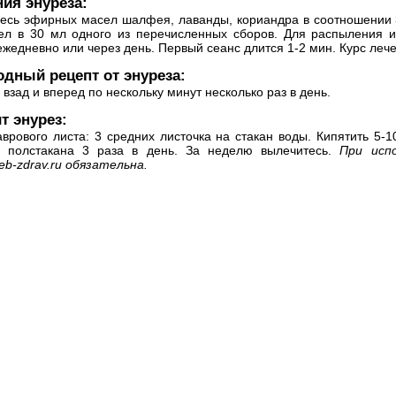
ия энуреза:
месь эфирных масел шалфея, лаванды, кориандра в соотношении 
ел в 30 мл одного из перечисленных сборов. Для распыления ис
ежедневно или через день. Первый сеанс длится 1-2 мин. Курс леч
одный рецепт от энуреза:
х взад и вперед по нескольку минут несколько раз в день.
т энурез:
врового листа: 3 средних листочка на стакан воды. Кипятить 5-1
о полстакана 3 раза в день. За неделю вылечитесь.
При исп
b-zdrav.ru
обязательна.