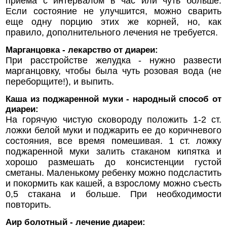
приема с интервалом в час или чуть больше.
Если состояние не улучшится, можно сварить
еще одну порцию этих же корней, но, как
правило, дополнительного лечения не требуется.
Марганцовка - лекарство от диареи:
При расстройстве желудка - нужно развести
марганцовку, чтобы была чуть розовая вода (не
переборщите!), и выпить.
Каша из поджаренной муки - народный способ от
диареи:
На горячую чистую сковороду положить 1-2 ст.
ложки белой муки и поджарить ее до коричневого
состояния, все время помешивая. 1 ст. ложку
поджаренной муки залить стаканом кипятка и
хорошо размешать до консистенции густой
сметаны. Маленькому ребенку можно подсластить
и покормить как кашей, а взрослому можно съесть
0,5 стакана и больше. При необходимости
повторить.
Аир болотный - лечение диареи: