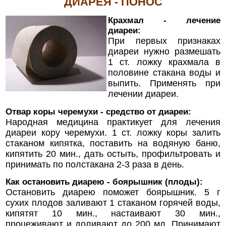
ДИАРЕЯ - ПОНОС
Крахмал - лечение
диареи:
При первых признаках
диареи нужно размешать
1 ст. ложку крахмала в
половине стакана воды и
выпить. Применять при
лечении диареи.
Отвар коры черемухи - средство от диареи:
Народная медицина практикует для лечения
диареи кору черемухи. 1 ст. ложку коры залить
стаканом кипятка, поставить на водяную баню,
кипятить 20 мин., дать остыть, профильтровать и
принимать по полстакана 2-3 раза в день.
Как остановить диарею - боярышник (плоды):
Остановить диарею поможет боярышник. 5 г
сухих плодов заливают 1 стаканом горячей воды,
кипятят 10 мин., настаивают 30 мин.,
процеживают и доливают до 200 мл. Принимают