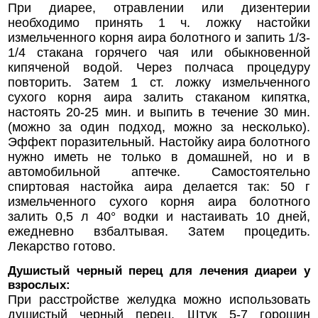
При диарее, отравлении или дизентерии
необходимо принять 1 ч. ложку настойки
измельченного корня аира болотного и запить 1/3-
1/4 стакана горячего чая или обыкновенной
кипяченой водой. Через полчаса процедуру
повторить. Затем 1 ст. ложку измельченного
сухого корня аира залить стаканом кипятка,
настоять 20-25 мин. и выпить в течение 30 мин.
(можно за один подход, можно за несколько).
Эффект поразительный. Настойку аира болотного
нужно иметь не только в домашней, но и в
автомобильной аптечке. Самостоятельно
спиртовая настойка аира делается так: 50 г
измельченного сухого корня аира болотного
залить 0,5 л 40° водки и настаивать 10 дней,
ежедневно взбалтывая. Затем процедить.
Лекарство готово.
Душистый черный перец для лечения диареи у
взрослых:
При расстройстве желудка можно использовать
душистый черный перец. Штук 5-7 горошин