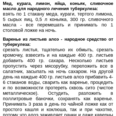
Мед, курага, лимон, яйца, коньяк, сливочное
масло для народного лечения туберкулеза:
взять по 1 стакану меда, кураги, тертого лимона,
5 сырых яиц, 0,5 л коньяка, 300 гр. сливочного
масла - все перемешать и принимать по 1
столовой ложке на ночь.
Варенье из листьев алоэ - народное средство от
туберкулеза:
срезать листья, тщательно их обмыть, срезать
кромочку, взвесить и на каждые 400 гр. листьев
добавить 400 гр. сахара. Несколько листьев
пропустить через мясорубку, переложить все в
салатник, засыпать на ночь сахаром. На другой
день на каждые 400 гр. листьев алоэ прибавить 4-
6 стаканов воды, сварить как варенье, процедить
и по возможности протереть сквозь сито (чистое
металлическое). Остудить, разложить в
поллитровые баночки, сохранять как варенье.
Принимать 3 раза в день по чайной ложке как от
простого кашля и коклюша, так и при чахотке,
потому что алоэ заживляет ранки и даже каверны