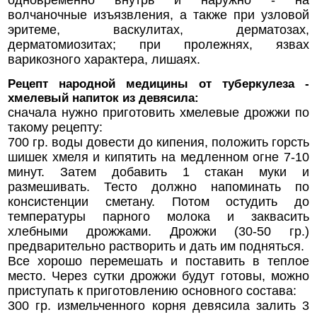
одновременно внутрь и наружно - на
волчаночные изъязвления, а также при узловой
эритеме, васкулитах, дерматозах,
дерматомиозитах; при пролежнях, язвах
варикозного характера, лишаях.
Рецепт народной медицины от туберкулеза -
хмелевый напиток из девясила:
сначала нужно приготовить хмелевые дрожжи по
такому рецепту:
700 гр. воды довести до кипения, положить горсть
шишек хмеля и кипятить на медленном огне 7-10
минут. Затем добавить 1 стакан муки и
размешивать. Тесто должно напоминать по
консистенции сметану. Потом остудить до
температуры парного молока и заквасить
хлебными дрожжами. Дрожжи (30-50 гр.)
предварительно растворить и дать им подняться.
Все хорошо перемешать и поставить в теплое
место. Через сутки дрожжи будут готовы, можно
приступать к приготовлению основного состава:
300 гр. измельченного корня девясила залить 3