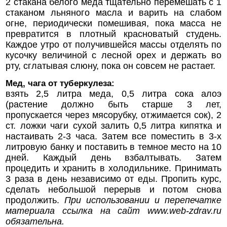
2 стакана белого меда тщательно перемешать с 1
стаканом льняного масла и варить на слабом
огне, периодически помешивая, пока масса не
превратится в плотный красноватый студень.
Каждое утро от получившейся массы отделять по
кусочку величиной с лесной орех и держать во
рту, сглатывая слюну, пока он совсем не растает.
Мед, чага от туберкулеза:
взять 2,5 литра меда, 0,5 литра сока алоэ
(растение должно быть старше 3 лет,
пропускается через мясорубку, отжимается сок), 2
ст. ложки чаги сухой залить 0,5 литра кипятка и
настаивать 2-3 часа. Затем все поместить в 3-х
литровую банку и поставить в темное место на 10
дней. Каждый день взбалтывать. Затем
процедить и хранить в холодильнике. Принимать
3 раза в день независимо от еды. Пропить курс,
сделать небольшой перерыв и потом снова
продолжить.
При использовании и перепечатке
материала ссылка на сайт
www.web-zdrav.ru
обязательна.