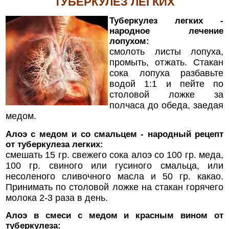
ТУБЕРКУЛЕЗ ЛЕГКИХ
Туберкулез легких -
народное лечение
лопухом:
смолоть листы лопуха,
промыть, отжать. Стакан
сока лопуха разбавьте
водой 1:1 и пейте по
столовой ложке за
полчаса до обеда, заедая
медом.
Алоэ с медом и со смальцем - народный рецепт
от туберкулеза легких:
смешать 15 гр. свежего сока алоэ со 100 гр. меда,
100 гр. свиного или гусиного смальца, или
несоленого сливочного масла и 50 гр. какао.
Принимать по столовой ложке на стакан горячего
молока 2-3 раза в день.
Алоэ в смеси с медом и красным вином от
туберкулеза: