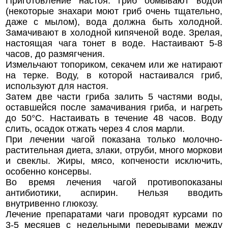
Приготовление настоя: гриб обмывают водой
(некоторые знахари моют гриб очень тщательно,
даже с мылом), вода должна быть холодной.
Замачивают в холодной кипяченой воде. Зрелая,
настоящая чага тонет в воде. Настаивают 5-8
часов, до размягчения.
Измельчают топориком, секачем или же натирают
на терке. Воду, в которой настаивался гриб,
используют для настоя.
Затем две части гриба залить 5 частями воды,
оставшейся после замачивания гриба, и нагреть
до 50°С. Настаивать в течение 48 часов. Воду
слить, осадок отжать через 4 слоя марли.
При лечении чагой показана только молочно-
растительная диета, злаки, отруби, много моркови
и свеклы. Жиры, мясо, копчености исключить,
особенно консервы.
Во время лечения чагой противопоказаны
антибиотики, аспирин. Нельзя вводить
внутривенно глюкозу.
Лечение препаратами чаги проводят курсами по
3-5 месяцев с недельными перерывами между