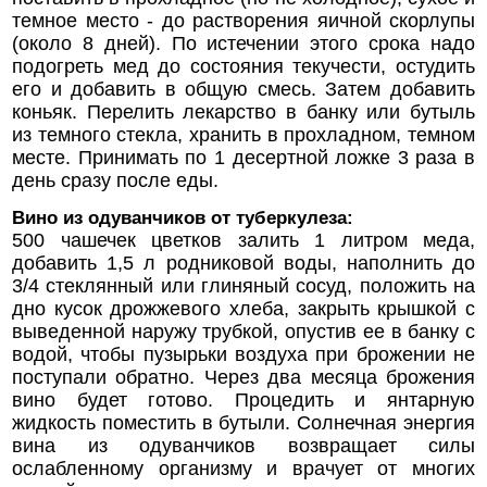
темное место - до растворения яичной скорлупы
(около 8 дней). По истечении этого срока надо
подогреть мед до состояния текучести, остудить
его и добавить в общую смесь. Затем добавить
коньяк. Перелить лекарство в банку или бутыль
из темного стекла, хранить в прохладном, темном
месте. Принимать по 1 десертной ложке 3 раза в
день сразу после еды.
Вино из одуванчиков от туберкулеза:
500 чашечек цветков залить 1 литром меда,
добавить 1,5 л родниковой воды, наполнить до
3/4 стеклянный или глиняный сосуд, положить на
дно кусок дрожжевого хлеба, закрыть крышкой с
выведенной наружу трубкой, опустив ее в банку с
водой, чтобы пузырьки воздуха при брожении не
поступали обратно. Через два месяца брожения
вино будет готово. Процедить и янтарную
жидкость поместить в бутыли. Солнечная энергия
вина из одуванчиков возвращает силы
ослабленному организму и врачует от многих