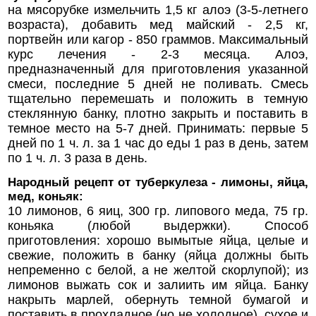
на мясорубке измельчить 1,5 кг алоэ (3-5-летнего
возраста), добавить мед майский - 2,5 кг,
портвейн или кагор - 850 граммов. Максимальный
курс лечения - 2-3 месяца. Алоэ,
предназначенный для приготовления указанной
смеси, последние 5 дней не поливать. Смесь
тщательно перемешать и положить в темную
стеклянную банку, плотно закрыть и поставить в
темное место на 5-7 дней. Принимать: первые 5
дней по 1 ч. л. за 1 час до еды 1 раз в день, затем
по 1 ч. л. 3 раза в день.
Народный рецепт от туберкулеза - лимоны, яйца,
мед, коньяк:
10 лимонов, 6 яиц, 300 гр. липового меда, 75 гр.
коньяка (любой выдержки). Способ
приготовления: хорошо вымытые яйца, целые и
свежие, положить в банку (яйца должны быть
непременно с белой, а не желтой скорлупой); из
лимонов выжать сок и залиить им яйца. Банку
накрыть марлей, обернуть темной бумагой и
поставить в прохладное (но не холодное), сухое и