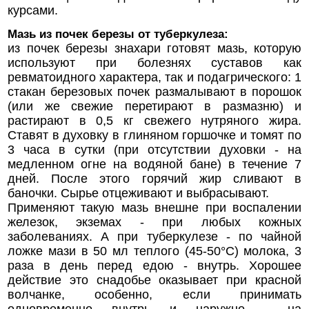
курсами.
Мазь из почек березы от туберкулеза:
из почек березы знахари готовят мазь, которую
используют при болезнях суставов как
ревматоидного характера, так и подагрического: 1
стакан березовых почек размалывают в порошок
(или же свежие перетирают в размазню) и
растирают в 0,5 кг свежего нутряного жира.
Ставят в духовку в глиняном горшочке и томят по
3 часа в сутки (при отсутствии духовки - на
медленном огне на водяной бане) в течение 7
дней. После этого горячий жир сливают в
баночки. Сырье отцеживают и выбрасывают.
Применяют такую мазь внешне при воспалении
железок, экземах - при любых кожных
заболеваниях. А при туберкулезе - по чайной
ложке мази в 50 мл теплого (45-50°С) молока, 3
раза в день перед едою - внутрь. Хорошее
действие это снадобье оказывает при красной
волчанке, особенно, если принимать