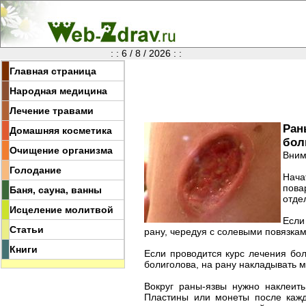
: : 6 / 8 / 2026 : :
Главная страница
Народная медицина
Лечение травами
Ран
Домашняя косметика
бол
Очищение организма
Вним
Голодание
Нача
пова
Баня, сауна, ванны
отде
Исцеление молитвой
Если
Статьи
рану, чередуя с солевыми повязкам
Книги
Если проводится курс лечения бол
болиголова, на рану накладывать 
Вокруг раны-язвы нужно наклеит
Пластины или монеты после кажд