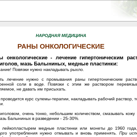
НАРОДНАЯ МЕДИЦИНА
РАНЫ ОНКОЛОГИЧЕСКИЕ
ы онкологические - лечение гипертоническим рас
иголов, мазь Балыниных, медные пластинки:
ание! Повязки нужно накладывать рыхло.
ть лечение нужно с промывания раны гипертоническим раст
ренной соли в воде. Повязки с этим же раствором перевязыв
ляемое, не давать им присыхать.
 проводится курс сулемы-терапии, накладывать рабочий раствор, то 
и.
иголовом, очень тонко, небольшим количеством, смазывать кожу
мазь Балыниных в разведении - 25-30%.
ь лейкопластырем медные пластинки или монеты до 1960 года,
ого употребления нужно отмывать и вновь применять.
При исп