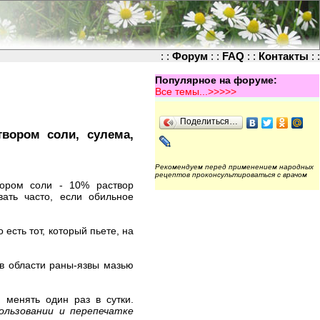
: :
Форум
: :
FAQ
: :
Контакты
: :
Популярное на форуме:
Все темы...>>>>>
Поделиться…
твором соли, сулема,
Рекомендуем перед применением народных
рецептов проконсультироваться с врачом
вором соли - 10% раствор
ать часто, если обильное
есть тот, который пьете, на
 в области раны-язвы мазью
 менять один раз в сутки.
ользовании и перепечатке