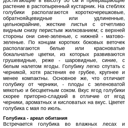
достигающие в высоту 50 см и превращающие
растение в растопыренный кустарник. На стеблях
голубики располагаются короткочерешковые,
обратнояйцевидные или удлиненные,
цельнокрайние, жесткие листья с отчетливо
видным снизу перистым жилкованием; с верхней
стороны они сине-зеленые, с нижней - матово-
зеленые. По концам коротких боковых веточек
располагаются белые или красноватые
бокальчатые цветки, из которых развиваются
грушевидные, реже - шаровидные, синие, с
белым налетом ягоды. Голубику легко спутать с
черникой, хотя растения ее грубее, крупнее и
менее компактны. Основное же, что отличает
голубику от черники, - плоды с зеленоватой
мякотью и бесцветным соком. Вкус ягод голубики
скорее приторно-сладкий в отличие от ягод
черники, ароматных и кисловатых на вкус. Цветет
голубика с мая по июль.
Голубика - ареал обитания
Встречается голубика во влажных лесах и