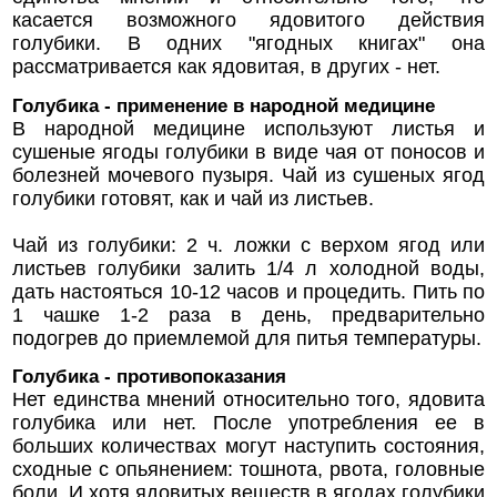
касается возможного ядовитого действия
голубики. В одних "ягодных книгах" она
рассматривается как ядовитая, в других - нет.
Голубика - применение в народной медицине
В народной медицине используют листья и
сушеные ягоды голубики в виде чая от поносов и
болезней мочевого пузыря. Чай из сушеных ягод
голубики готовят, как и чай из листьев.
Чай из голубики: 2 ч. ложки с верхом ягод или
листьев голубики залить 1/4 л холодной воды,
дать настояться 10-12 часов и процедить. Пить по
1 чашке 1-2 раза в день, предварительно
подогрев до приемлемой для питья температуры.
Голубика - противопоказания
Нет единства мнений относительно того, ядовита
голубика или нет. После употребления ее в
больших количествах могут наступить состояния,
сходные с опьянением: тошнота, рвота, головные
боли. И хотя ядовитых веществ в ягодах голубики