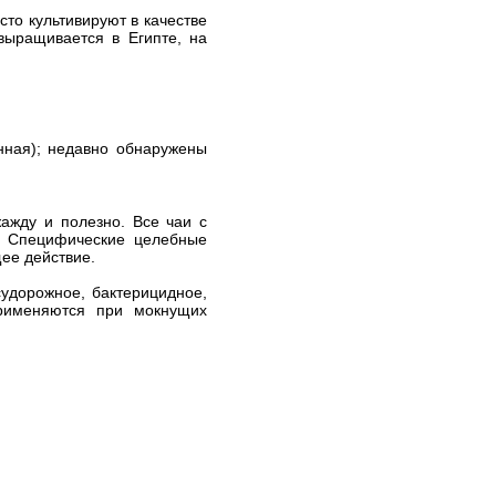
сто культивируют в качестве
выращивается в Египте, на
нная); недавно обнаружены
жажду и полезно. Все чаи с
. Специфические целебные
щее действие.
удорожное, бактерицидное,
применяются при мокнущих