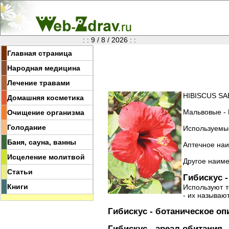
: : 9 / 8 / 2026 : :
Главная страница
Народная медицина
Лечение травами
HIBISCUS SA
Домашняя косметика
Мальвовые - 
Очищение организма
Голодание
Используемые
Баня, сауна, ванны
Аптечное наим
Исцеление молитвой
Другое наиме
Статьи
Гибискус 
Книги
Используют т
- их называю
Гибискус - ботаническое оп
Гибискус - ареал обитания