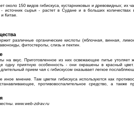
ет около 150 видов гибискуса, кустарниковых и древовидных; их ча
 - источник сырья - растет в Судане и в больших количествах 
 и Китае.
щества
ержит различные органические кислоты (яблочная, винная, лимо
авоноиды, фитостеролы, слизь и пектин.
е
аты на вкус. Приготовленное из них освежающее питье утоляет 
е одну приятную особенность - они окрашены в красный цвет
о длительный прием чая с гибискусом оказывает легкое послабляю
 иное мнение. Там цветки гибискуса используются как противос
останавливающее, противовоспалительное средство, а также 
я
вестны.
www.web-zdrav.ru