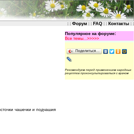
: :
Форум
: :
FAQ
: :
Контакты
: :
Популярное на форуме:
Все темы...>>>>>
Поделиться…
Рекомендуем перед применением народных
рецептов проконсультироваться с врачом
листочки чашечки и подчашия