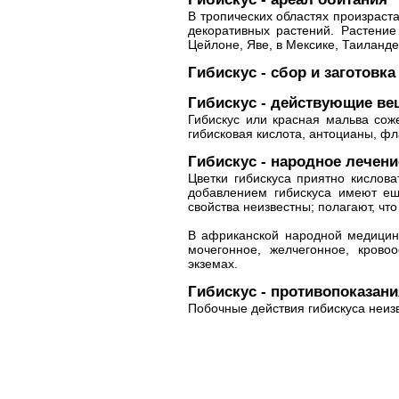
В тропических областях произраста
декоративных растений. Растение
Цейлоне, Яве, в Мексике, Таиланде
Гибискус - сбор и заготовка
Гибискус - действующие ве
Гибискус или красная мальва сож
гибисковая кислота, антоцианы, фл
Гибискус - народное лечени
Цветки гибискуса приятно кислов
добавлением гибискуса имеют ещ
свойства неизвестны; полагают, чт
В африканской народной медицине
мочегонное, желчегонное, крово
экземах.
Гибискус - противопоказани
Побочные действия гибискуса неиз