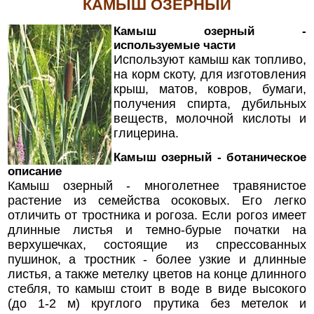
КАМЫШ ОЗЕРНЫЙ
Камыш озерный -
используемые части
Используют камыш как топливо,
на корм скоту, для изготовления
крыш, матов, ковров, бумаги,
получения спирта, дубильных
веществ, молочной кислоты и
глицерина.
Камыш озерный - ботаническое
описание
Камыш озерный - многолетнее травянистое
растение из семейства осоковых. Его легко
отличить от тростника и рогоза. Если рогоз имеет
длинные листья и темно-бурые початки на
верхушечках, состоящие из спрессованных
пушинок, а тростник - более узкие и длинные
листья, а также метелку цветов на конце длинного
стебля, то камыш стоит в воде в виде высокого
(до 1-2 м) круглого прутика без метелок и