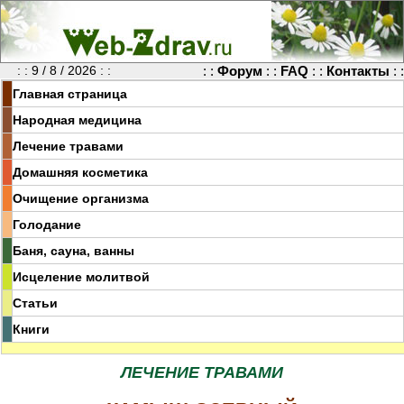
: : 9 / 8 / 2026 : :
: :
Форум
: :
FAQ
: :
Контакты
: :
Главная страница
Народная медицина
Лечение травами
Домашняя косметика
Очищение организма
Голодание
Баня, сауна, ванны
Исцеление молитвой
Статьи
Книги
ЛЕЧЕНИЕ ТРАВАМИ