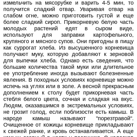
измельчить на мясорубке и варить 4-5 мин, то
получится сладкий отвар. Уваривая отвар на
слабом огне, можно приготовить густой и еще
более сладкий сироп. Прикорневую белую часть
молодых растений едят в сыром виде,
используют для заправки картофельного,
крупяного и мясного супов. Они пригодны в пищу
как суррогат хлеба. Из высушенного корневища
получают муку, которую добавляют к зерновой
для выпечки хлеба. Однако есть сведения, что
большие количества такой муки или длительное
ее употребление иногда вызывают болезненные
явления. В походных условиях корневище можно
испечь на углях или в золе. А весной прекрасным
дополнением к столу будет прикорневая часть
стебля белого цвета, сочная и сладкая на вкус.
Людям, оказавшимся в экстремальных условиях,
не грозит голод, если поблизости есть камыш. В
народе камыш называют "порезтравой".
Очищенное от кожицы корневище прикладывают
к свежей ранке, и кровь останавливается. А еще