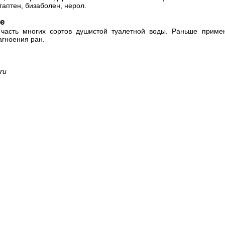
гаптен, бизаболен, нерол.
е
 часть многих сортов душистой туалетной воды. Раньше приме
агноения ран.
ru