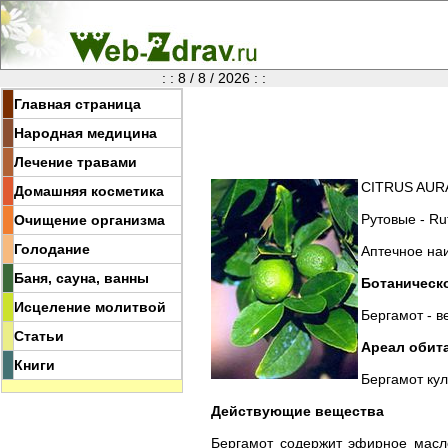
: : 8 / 8 / 2026 : :
Главная страница
Народная медицина
Лечение травами
CITRUS AURA
Домашняя косметика
Рутовые - Ru
Очищение организма
Голодание
Аптечное наи
Баня, сауна, ванны
Ботаническ
Исцеление молитвой
Бергамот - в
Статьи
Ареал обит
Книги
Бергамот кул
Действующие вещества
Бергамот содержит эфирное масл