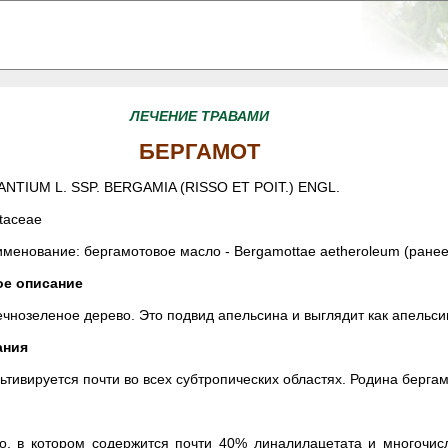
ЛЕЧЕНИЕ ТРАВАМИ
БЕРГАМОТ
NTIUM L. SSP. BERGAMIA (RISSO ET POIT.) ENGL.
taceae
менование: бергамотовое масло - Bergamottae aetheroleum (ранее
ое описание
ечнозеленое дерево. Это подвид апельсина и выглядит как апельси
ания
ьтивируется почти во всех субтропических областях. Родина бергам
о, в котором содержится почти 40% линалилацетата и многочис