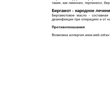
такие, как лимонен, терпинеол, бер
Бергамот - народное лечени
Бергамотовое масло - составная
дезинфекции при операциях и от н
Противопоказания
Возможна аллергия.
www.web-zdrav.