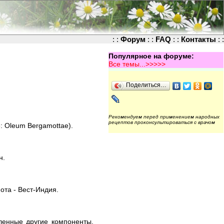
: :
Форум
: :
FAQ
: :
Контакты
: :
Популярное на форуме:
Все темы...>>>>>
Поделиться…
Рекомендуем перед применением народных
рецептов проконсультироваться с врачом
: Oleum Bergamottae).
н.
ота - Вест-Индия.
ленные другие компоненты,