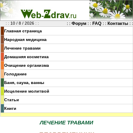
: : 10 / 8 / 2026 : :
: :
Форум
: :
FAQ
: :
Контакты
: :
Главная страница
Народная медицина
Лечение травами
Домашняя косметика
Очищение организма
Голодание
Баня, сауна, ванны
Исцеление молитвой
Статьи
Книги
ЛЕЧЕНИЕ ТРАВАМИ