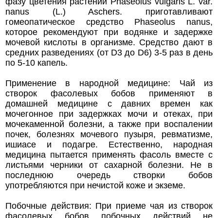
фазу цветения растений Phaseolus vulgaris L. var.
nanus (L.) Aschers. приготавливают
гомеопатическое средство Phaseolus nanus,
которое рекомендуют при водянке и задержке
мочевой кислоты в организме. Средство дают в
средних разведениях (от D3 до D6) 3-5 раз в день
по 5-10 капель.
Применение в народной медицине: Чай из
створок фасолевых бобов применяют в
домашней медицине с давних времен как
мочегонное при задержках мочи и отеках, при
мочекаменной болезни, а также при воспалении
почек, болезнях мочевого пузыря, ревматизме,
ишиасе и подагре. Естественно, народная
медицина пытается применять фасоль вместе с
листьями черники от сахарной болезни. Не в
последнюю очередь створки бобов
употребляются при нечистой коже и экземе.
Побочные действия: При приеме чая из створок
фасолевых бобов побочных действий не