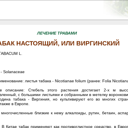
ЛЕЧЕНИЕ ТРАВАМИ
АБАК НАСТОЯЩИЙ, ИЛИ ВИРГИНСКИЙ
TABACUM L.
- Solanaceae
менование: листья табака - Nicotianae folium (ранее: Foliа Nicotian
ое описание: Стебель этого растения достигает 2-х м высо
вленный, с большими листьями и собранными в метелку воронков
одина табака - Виргиния, но культивируют его во многих стра
также в Европе.
многочисленные близкие к нему алкалоиды, рутин, бетаин, аспа
В Китае табак применяют как противоглистное средство, в Европ