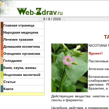
: : 8 / 8 / 2026 : :
Главная страница
Народная медицина
Т
Лечение травами
NICOTIANA 
Домашняя косметика
Ядовит!
Очищение организма
Голодание
Пасленовые 
Баня, сауна, ванны
Аптечное наи
Исцеление молитвой
Ботаническ
слаборазвет
Статьи
цветками. Р
Бразилии, а 
Книги
Действующие вещества: никотин и 
смолы и ферменты.
Целебное действие и применение: 