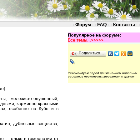
: :
Форум
: :
FAQ
: :
Контакты
: :
Популярное на форуме:
Все темы...>>>>>
Поделиться…
Рекомендуем перед применением народных
рецептов проконсультироваться с врачом
ae).
ты, железисто-опушенный,
идными, карминно-красными
нах, особенно на Кубе и в
рагин, дубильные вещества,
е - только в гомеопатии от