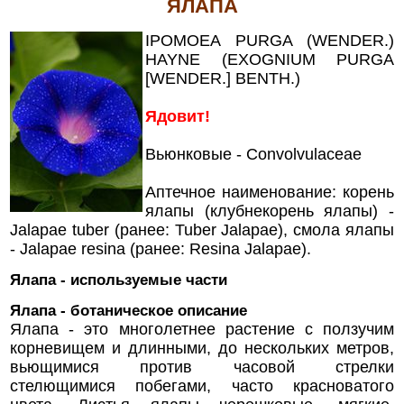
ЯЛАПА
IPOMOEA PURGA (WENDER.)
HAYNE (EXOGNIUM PURGA
[WENDER.] BENTH.)
Ядовит!
Вьюнковые - Convolvulaceae
Аптечное наименование: корень
ялапы (клубнекорень ялапы) -
Jalapae tuber (ранее: Tuber Jalapae), смола ялапы
- Jalapae resina (ранее: Resina Jalapae).
Ялапа - используемые части
Ялапа - ботаническое описание
Ялапа - это многолетнее растение с ползучим
корневищем и длинными, до нескольких метров,
вьющимися против часовой стрелки
стелющимися побегами, часто красноватого