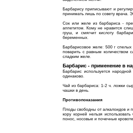
Барбарису приписывают и регулир
принимать лишь по совету врача. Э
Сок или желе из барбариса - пр
аппетитом. Кому не нравится слиш
груш, и смягчит кислоту барбар
беременных.
Барбарисовое желе: 500 г спелых 
поварить с равным количеством с
сладким желе.
Барбарис - применение в н
Барбарис используется народной
одинаково.
Чай из барбариса: 1-2 ч. ложки сы
чашки в день.
Противопоказания
Плоды свободны от алкалоидов и п
кору корней нельзя использовать 
понос, носовые и почечные кровот