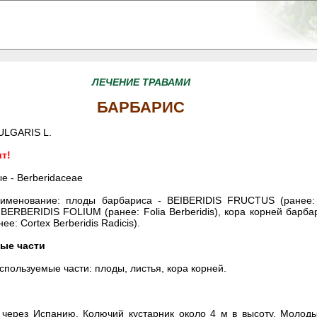
ЛЕЧЕНИЕ ТРАВАМИ
БАРБАРИС
ULGARIS L.
т!
е - Berberidaceae
именование: плоды барбариса - BEIBERIDIS FRUCTUS (ранее: Fr
 BERBERIDIS FOLIUM (ранее: Folia Berberidis), кора корней барб
е: Cortex Berberidis Radicis).
ые части
спользуемые части: плоды, листья, кора корней.
через Испанию. Колючий кустарник около 4 м в высоту. Молоды