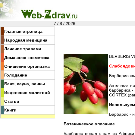
: : 7 / 8 / 2026 : :
Главная страница
Народная медицина
Лечение травами
BERBERIS V
Домашняя косметика
Слабоядови
Очищение организма
Голодание
Барбарисовы
Баня, сауна, ванны
Аптечное на
барбариса -
Исцеление молитвой
CORTEX (ране
Статьи
Используем
Книги
Барбарис - и
Ботаническое описание
Барбарис попал к нам из Африки 