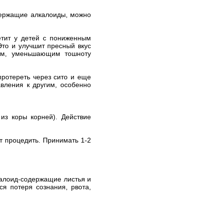
держащие алкалоиды, можно
етит у детей с пониженным
Это и улучшит пресный вкус
вом, уменьшающим тошноту
протереть через сито и еще
вления к другим, особенно
из коры корней). Действие
ут процедить. Принимать 1-2
калоид-содержащие листья и
ся потеря сознания, рвота,