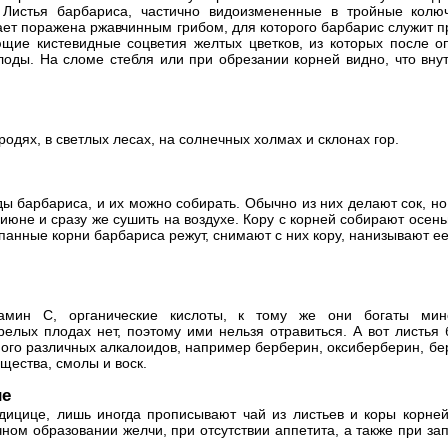
. Листья барбариса, частично видоизмененные в тройные колю
ает поражена ржавчинным грибом, для которого барбарис служит 
ющие кистевидные соцветия желтых цветков, из которых после о
оды. На сломе стебля или при обрезании корней видно, что вну
родях, в светлых лесах, на солнечных холмах и склонах гор.
ы барбариса, и их можно собирать. Обычно из них делают сок, но
июне и сразу же сушить на воздухе. Кору с корней собирают осень
анные корни барбариса режут, снимают с них кору, нанизывают ее
амин С, органические кислоты, к тому же они богаты ми
елых плодах нет, поэтому ими нельзя отравиться. А вот листья
ного различных алкалоидов, например берберин, оксиберберин, бе
щества, смолы и воск.
ие
ицице, лишь иногда прописывают чай из листьев и коры корней
ном образовании желчи, при отсутствии аппетита, а также при за