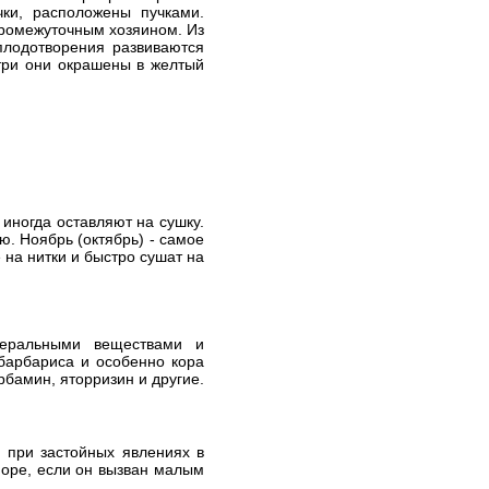
чки, расположены пучками.
промежуточным хозяином. Из
плодотворения развиваются
три они окрашены в желтый
 иногда оставляют на сушку.
ю. Ноябрь (октябрь) - самое
 на нитки и быстро сушат на
неральными веществами и
 барбариса и особенно кора
рбамин, яторризин и другие.
 при застойных явлениях в
поре, если он вызван малым