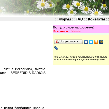
: :
Форум
: :
FAQ
: :
Контакты
: :
Популярное на форуме:
Все темы...>>>>>
Поделиться…
Рекомендуем перед применением народных
рецептов проконсультироваться с врачом
uctus Berberidis), листья
ариса - BERBERIDIS RADICIS
е ветви барбариса красно-