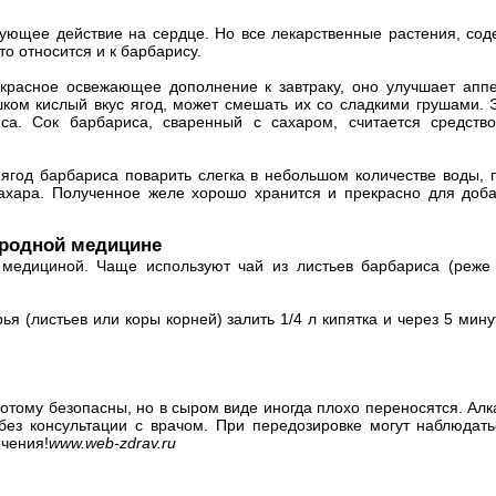
ующее действие на сердце. Но все лекарственные растения, со
то относится и к барбарису.
екрасное освежающее дополнение к завтраку, оно улучшает апп
ком кислый вкус ягод, может смешать их со сладкими грушами. 
иса. Сок барбариса, сваренный с сахаром, считается средст
ягод барбариса поварить слегка в небольшом количестве воды, 
ахара. Полученное желе хорошо хранится и прекрасно для доба
ародной медицине
 медициной. Чаще используют чай из листьев барбариса (реже 
рья (листьев или коры корней) залить 1/4 л кипятка и через 5 мин
отому безопасны, но в сыром виде иногда плохо переносятся. Ал
без консультации с врачом. При передозировке могут наблюдать
ечения!
www.web-zdrav.ru