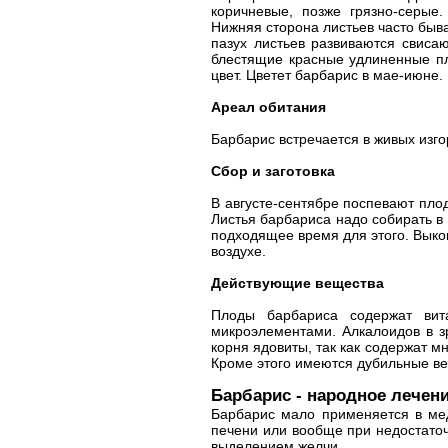
коричневые, позже грязно-серые
Нижняя сторона листьев часто быв
пазух листьев развиваются свиса
блестящие красные удлиненные пл
цвет. Цветет барбарис в мае-июне.
Ареал обитания
Барбарис встречается в живых изго
Сбор и заготовка
В августе-сентябре поспевают плод
Листья барбариса надо собирать в 
подходящее время для этого. Выкоп
воздухе.
Действующие вещества
Плоды барбариса содержат вит
микроэлементами. Алкалоидов в зр
корня ядовиты, так как содержат м
Кроме этого имеются дубильные ве
Барбарис - народное лечен
Барбарис мало применяется в мед
печени или вообще при недостаточ
выделением желчи.