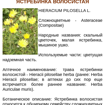
ЯСТРЕБИНКА ВОЛОСИСТАЯ
HIERACIUM PILOSELLA L.
Сложноцветные - Asteraceae
(Compositae)
Народные названия: скальный
цветочек, малая ястребинка,
мышиное ушко.
Используемые части: цветущая
надземная часть.
Аптечное наименование: трава ястребинки
волосистой - Hieracii pilosellae herba (ранее: Herba
Hieracii pilosellae; в аптеках до сих пор еще
встречается более раннее название: Herba
Auriculae muris).
Ботаническое описание: Ястребинка волосистая
относится к обширному семейству сложноцветных