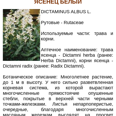
ЯСЕНЕЦ БЕЛЫЙ
DICTAMINUS ALBUS L.
Рутовые - Rutaceae
Используемые части: трава и
корни.
Аптечное наименование: трава
ясенца - Dictamni herba (ранее:
Herba Dictamni), корни ясенца -
Dictamni radix (ранее: Radix Dictamni).
Ботаническое описание: Многолетнее растение,
до 1 м в высоту. У него сильно разветвленная
корневая система, из которой вырастают
многочисленные прямостоячие опушенные
стебли, покрытые в верхней части черными
точками-железками. Листья непарпоперистые,
очередные, благодаря многочисленным
масляным железкам выглядят на просвет