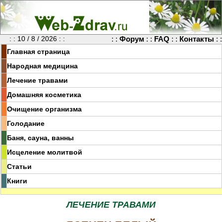
: : 10 / 8 / 2026 : :
: :
Форум
: :
FAQ
: :
Контакты
: :
Главная страница
Народная медицина
Лечение травами
Домашняя косметика
Очищение организма
Голодание
Баня, сауна, ванны
Исцеление молитвой
Статьи
Книги
ЛЕЧЕНИЕ ТРАВАМИ