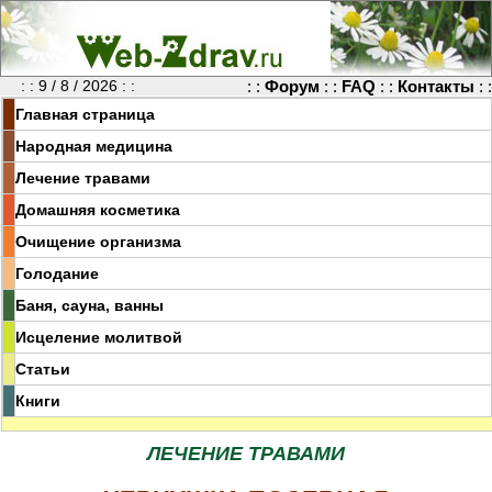
: : 9 / 8 / 2026 : :
: :
Форум
: :
FAQ
: :
Контакты
: :
Главная страница
Народная медицина
Лечение травами
Домашняя косметика
Очищение организма
Голодание
Баня, сауна, ванны
Исцеление молитвой
Статьи
Книги
ЛЕЧЕНИЕ ТРАВАМИ