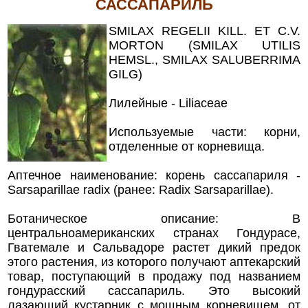
САССАПАРИЛЬ
SMILAX REGELII KILL. ET С.V.
MORTON (SMILAX UTILIS
HEMSL., SMILAX SALUBERRIMA
GILG)
Лилейные - Liliaceae
Используемые части: корни,
отделенные от корневища.
Аптечное наименование: корень сассапариля -
Sarsaparillae radix (ранее: Radix Sarsaparillae).
Ботаническое описание: В
центральноамериканских странах Гондурасе,
Гватемале и Сальвадоре растет дикий предок
этого растения, из которого получают аптекарский
товар, поступающий в продажу под названием
гондурасский сассапариль. Это высокий
лазающий кустарник с мощным корневищем, от