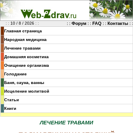
: : 10 / 8 / 2026 : :
: :
Форум
: :
FAQ
: :
Контакты
: :
Главная страница
Народная медицина
Лечение травами
Домашняя косметика
Очищение организма
Голодание
Баня, сауна, ванны
Исцеление молитвой
Статьи
Книги
ЛЕЧЕНИЕ ТРАВАМИ