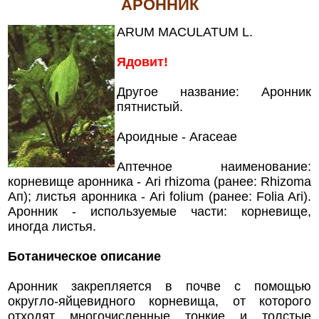
АРОННИК
ARUM MACULATUM L.
Ядовит!
Другое название: Аронник
пятнистый.
Ароидные - Araceae
Аптечное наименование:
корневище аронника - Ari rhizoma (ранее: Rhizoma
Ап); листья аронника - Ari folium (ранее: Folia Ari).
Аронник - используемые части: корневище,
иногда листья.
Ботаническое описание
Аронник закрепляется в почве с помощью
округло-яйцевидного корневища, от которого
отходят многочисленные тонкие и толстые