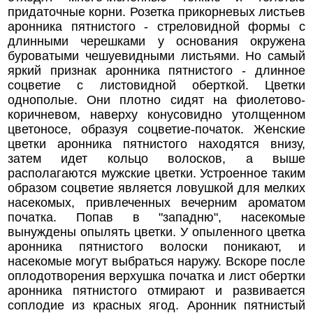
придаточные корни. Розетка прикорневых листьев
аронника пятнистого - стреловидной формы с
длинными черешками у основания окружена
буроватыми чешуевидными листьями. Но самый
яркий признак аронника пятнистого - длинное
соцветие с листовидной оберткой. Цветки
однополые. Они плотно сидят на фиолетово-
коричневом, наверху конусовидно утолщенном
цветоносе, образуя соцветие-початок. Женские
цветки аронника пятнистого находятся внизу,
затем идет кольцо волосков, а выше
располагаются мужские цветки. Устроенное таким
образом соцветие является ловушкой для мелких
насекомых, привлеченных вечерним ароматом
початка. Попав в "западню", насекомые
вынуждены опылять цветки. У опыленного цветка
аронника пятнистого волоски поникают, и
насекомые могут выбраться наружу. Вскоре после
оплодотворения верхушка початка и лист обертки
аронника пятнистого отмирают и развивается
соплодие из красных ягод. Аронник пятнистый