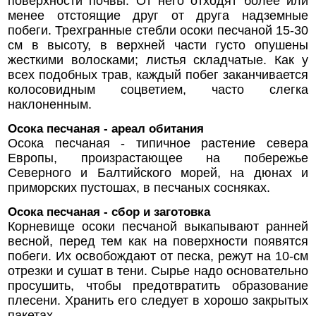
поверхности почвы. От него отходят более или
менее отстоящие друг от друга надземные
побеги. Трехгранные стебли осоки песчаной 15-30
см в высоту, в верхней части густо опушены
жесткими волосками; листья складчатые. Как у
всех подобных трав, каждый побег заканчивается
колосовидным соцветием, часто слегка
наклоненным.
Осока песчаная - ареал обитания
Осока песчаная - типичное растение севера
Европы, произрастающее на побережье
Северного и Балтийского морей, на дюнах и
приморских пустошах, в песчаных сосняках.
Осока песчаная - сбор и заготовка
Корневище осоки песчаной выкапывают ранней
весной, перед тем как на поверхности появятся
побеги. Их освобождают от песка, режут на 10-см
отрезки и сушат в тени. Сырье надо основательно
просушить, чтобы предотвратить образование
плесени. Хранить его следует в хорошо закрытых
пакетах