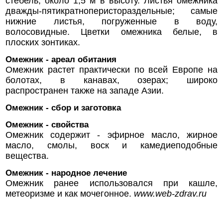
стебель, около 1,5 м в высоту. Листья омежника
дважды-пятикратноперистораздельные; самые
нижние листья, погруженные в воду,
волосовидные. Цветки омежника белые, в
плоских зонтиках.
Омежник - ареал обитания
Омежник растет практически по всей Европе на
болотах, в канавах, озерах; широко
распространен также на западе Азии.
Омежник - сбор и заготовка
Омежник - свойства
Омежник содержит - эфирное масло, жирное
масло, смолы, воск и камедиеподобные
вещества.
Омежник - народное лечение
Омежник ранее использовался при кашле,
метеоризме и как мочегонное.
www.web-zdrav.ru