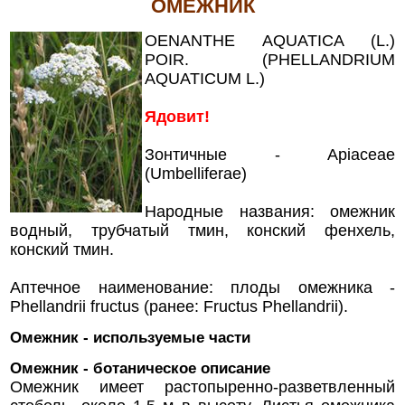
ОМЕЖНИК
OENANTHE AQUATICA (L.)
POIR. (PHELLANDRIUM
AQUATICUM L.)
Ядовит!
Зонтичные - Apiaceae
(Umbelliferae)
Народные названия: омежник
водный, трубчатый тмин, конский фенхель,
конский тмин.
Аптечное наименование: плоды омежника -
Phellandrii fructus (ранее: Fructus Phellandrii).
Омежник - используемые части
Омежник - ботаническое описание
Омежник имеет растопыренно-разветвленный