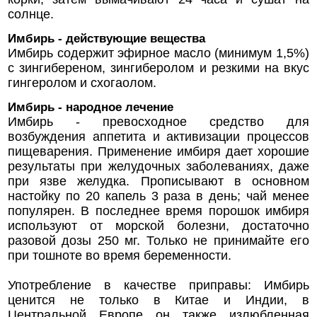
солнце.
Имбирь - действующие вещества
Имбирь содержит эфирное масло (минимум 1,5%)
с зингибереном, зингиберолом и резкими на вкус
гингеролом и схогаолом.
Имбирь - народное лечение
Имбирь - превосходное средство для
возбуждения аппетита и активизации процессов
пищеварения. Применение имбиря дает хорошие
результаты при желудочных заболеваниях, даже
при язве желудка. Прописывают в основном
настойку по 20 капель 3 раза в день; чай менее
популярен. В последнее время порошок имбиря
используют от морской болезни, достаточно
разовой дозы 250 мг. Только не принимайте его
при тошноте во время беременности.
Употребление в качестве приправы: Имбирь
ценится не только в Китае и Индии, в
Центральной Европе он также излюбленная