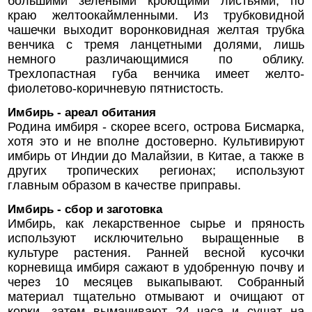
большими зелеными кроющими листьями, по
краю желтоокаймленными. Из трубковидной
чашечки выходит воронковидная желтая трубка
венчика с тремя ланцетными долями, лишь
немного различающимися по облику.
Трехлопастная губа венчика имеет желто-
фиолетово-коричневую пятнистость.
Имбирь - ареал обитания
Родина имбиря - скорее всего, острова Бисмарка,
хотя это и не вполне достоверно. Культивируют
имбирь от Индии до Малайзии, в Китае, а также в
других тропических регионах; используют
главным образом в качестве приправы.
Имбирь - сбор и заготовка
Имбирь, как лекарственное сырье и пряность
используют исключительно выращенные в
культуре растения. Ранней весной кусочки
корневища имбиря сажают в удобренную почву и
через 10 месяцев выкапывают. Собранный
материал тщательно отмывают и очищают от
корки, затем вымачивают 24 часа и сушат на