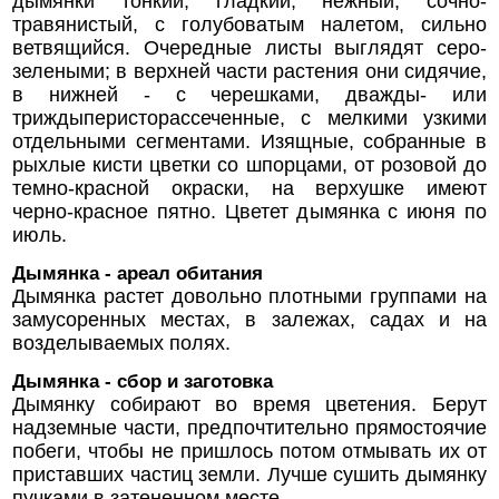
дымянки тонкий, гладкий, нежный, сочно-
травянистый, с голубоватым налетом, сильно
ветвящийся. Очередные листы выглядят серо-
зелеными; в верхней части растения они сидячие,
в нижней - с черешками, дважды- или
триждыперисторассеченные, с мелкими узкими
отдельными сегментами. Изящные, собранные в
рыхлые кисти цветки со шпорцами, от розовой до
темно-красной окраски, на верхушке имеют
черно-красное пятно. Цветет дымянка с июня по
июль.
Дымянка - ареал обитания
Дымянка растет довольно плотными группами на
замусоренных местах, в залежах, садах и на
возделываемых полях.
Дымянка - сбор и заготовка
Дымянку собирают во время цветения. Берут
надземные части, предпочтительно прямостоячие
побеги, чтобы не пришлось потом отмывать их от
приставших частиц земли. Лучше сушить дымянку
пучками в затененном месте.