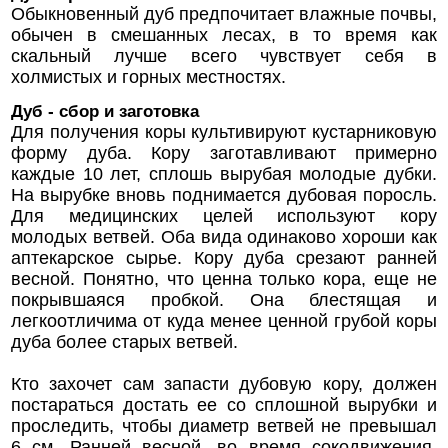
Обыкновенный дуб предпочитает влажные почвы,
обычен в смешанных лесах, в то время как
скальный лучше всего чувствует себя в
холмистых и горных местностях.
Дуб - сбор и заготовка
Для получения коры культивируют кустарниковую
форму дуба. Кору заготавливают примерно
каждые 10 лет, сплошь вырубая молодые дубки.
На вырубке вновь поднимается дубовая поросль.
Для медицинских целей используют кору
молодых ветвей. Оба вида одинаково хороши как
аптекарское сырье. Кору дуба срезают ранней
весной. Понятно, что ценна только кора, еще не
покрывшаяся пробкой. Она блестящая и
легкоотличима от куда менее ценной грубой коры
дуба более старых ветвей.
Кто захочет сам запасти дубовую кору, должен
постараться достать ее со сплошной вырубки и
проследить, чтобы диаметр ветвей не превышал
6 см. Ранней весной, во время сокодвижения,