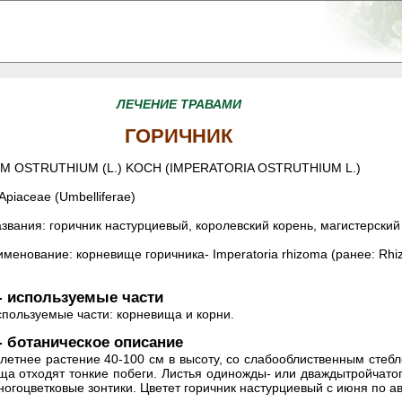
ЛЕЧЕНИЕ ТРАВАМИ
ГОРИЧНИК
 OSTRUTHIUM (L.) KOCH (IMPERATORIA OSTRUTHIUM L.)
Apiaceae (Umbelliferae)
вания: горичник настурциевый, королевский корень, магистерский
менование: корневище горичника- Imperatoria rhizoma (ранее: Rhiz
- используемые части
спользуемые части: корневища и корни.
- ботаническое описание
летнее растение 40-100 см в высоту, со слабооблиственным стебле
ща отходят тонкие побеги. Листья одиножды- или дваждытройчат
огоцветковые зонтики. Цветет горичник настурциевый с июня по авг