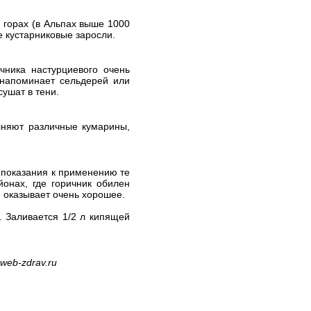
в горах (в Альпах выше 1000
е кустарниковые заросли.
чника настурциевого очень
 напоминает сельдерей или
ушат в тени.
лняют различные кумарины,
е показания к применению те
йонах, где горичник обилен
е оказывает очень хорошее.
. Заливается 1/2 л кипящей
web-zdrav.ru