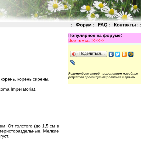
: :
Форум
: :
FAQ
: :
Контакты
: :
Популярное на форуме:
Все темы...>>>>>
Поделиться…
Рекомендуем перед применением народных
рецептов проконсультироваться с врачом
 корень, корень сирены.
oma Imperatoria).
м. От толстого (до 1,5 см в
оперистораздельные. Мелкие
уст.