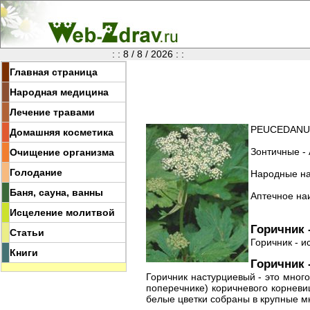
: : 8 / 8 / 2026 : :
Главная страница
Народная медицина
Лечение травами
PEUCEDANUM
Домашняя косметика
Зонтичные - 
Очищение организма
Голодание
Народные наз
Баня, сауна, ванны
Аптечное наи
Исцеление молитвой
Горичник 
Статьи
Горичник - и
Книги
Горичник 
Горичник настурциевый - это много
поперечнике) коричневого корневи
белые цветки собраны в крупные мн