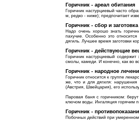
Горичник - ареал обитания
Горичник настурциевый часто образ
м, редко - ниже); предпочитает из
Горичник - сбор и заготовка
Надо очень хорошо знать горични
пахучие. Особенно это относится
дягиль. Лучшее время заготовки ко
Горичник - действующие ве
Горичник настурциевый содержит 
смолы, камеди. И конечно, как во в
Горичник - народное лечени
Горичник относится к группе лекар
же, что и для дягиля: нарушения 
(Австрия, Швейцария), его использ
Паровая баня с горичником: берут
ключом воды. Ингаляция горячим п
Горичник - противопоказан
Побочных действий при умеренном 