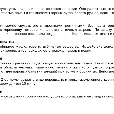
ует густые заросли, но встречается не везде. Оно растет высоко 
вестковые почвы и кремнеземы горных лугов, берега ручьев, влажны
к: можно спутать его с ядовитыми зонтичными! Все части гори
 к корневищу, которое и является аптечным сырьем. По запаху
рневищ - ранняя весна или поздняя осень. Корневища отмывают и с
щества
эфирное масло, горечи, дубильные вещества. Их действие допо
сех корнях и корневищах, есть крахмал, сахар и пектин.
е
ственных растений, содержащих ароматические горечи. Так что вс
в области желудка, кишечника, печени и желчного пузыря. В ра
уют для паровых бань (ингаляций) при астме и бронхитах. Действи
 2 ст. ложки сырья в виде порошка или тонкоизмельченного корня
аром длится 10 минут.
ия
употреблении горичника настурциевого опасаться не следует.
www.