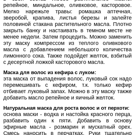
репейное, миндальное, оливковое, касторовое.
Мелко нарежьте травы: ромашка аптечная,
зверобой, крапива, листья березы и залейте
половиной стакана растительного масла. Плотно
закрыть банку и настаивать в темном месте не
менее недели. Затем процедить. Можно заменить
эту маску компрессом из теплого оливкового
масла с добавлением небольшого количества
лимонного сока. Также подойдет желток, взбитый
с десертной ложкой касторового масла.
Маска для волос из кефира с луком:
эта маска от выпадения волос, луковый сок надо
перемешивать с кефиром, т.к. только кефир
отбивает луковый запах. Можно в эту маску также
добавить масло репейное и яичный желток.
Натуральная маска для роста волос и от перхоти:
основа маски - водка и настойка красного перца,
разбавить один к пяти. Добавить в основу
эфирные масла - розмарин и мускатный орех.
Смесь наносить в перчатках. Руки тщательно