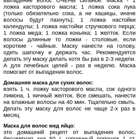
выпадение волос ОЧЕНЬ сильное. Маска - 1
ложка касторового масла; 1 ложка сока лука
(только обязательно сока, а не кашицы, иначе
волосы будут пахнуть); 1 ложка настойки
календулы; 1 ложка настойки стручкового перца;
1 ложка меда; 1 ложка коньяка; 1 желток. Если
волосы длинные то ложки - столовые, если
короткие - чайные. Маску нанести на голову,
одеть шапочку и держать час. Рекомендуется
делать эту маску делать хотя бы раз в 2-3 недели.
А для лечебных целей - раз в неделю. Маска
помогает от выпадения волос.
Домашняя маска для сухих волос:
взять 1 ч. ложку касторового масла, сок одного
лимона, 1 яичный желток. Все смешать, нанести
на влажные волосы на 40 мин. Тщательно смыть.
Делать эту маску для волос не чаще 2-х раз в
месяц
Маска для волос мед яйцо:
это домашний рецепт от выпадения волос,
бесцветная хна 50 г, горчичный порошок 1 ст.