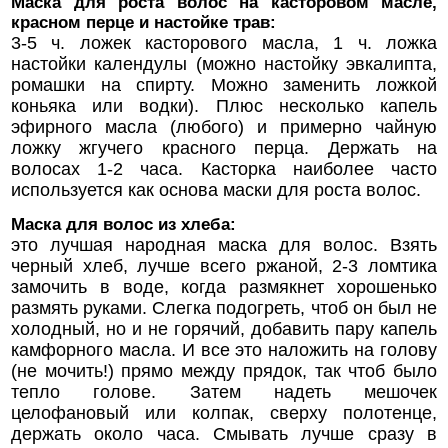
Маска для роста волос на касторовом масле,
красном перце и настойке трав:
3-5 ч. ложек касторового масла, 1 ч. ложка
настойки календулы (можно настойку эвкалипта,
ромашки на спирту. Можно заменить ложкой
коньяка или водки). Плюс несколько капель
эфирного масла (любого) и примерно чайную
ложку жгучего красного перца. Держать на
волосах 1-2 часа. Касторка наиболее часто
используется как основа маски для роста волос.
Маска для волос из хлеба:
это лучшая народная маска для волос. Взять
черный хлеб, лучше всего ржаной, 2-3 ломтика
замочить в воде, когда размякнет хорошенько
размять руками. Слегка подогреть, чтоб он был не
холодный, но и не горячий, добавить пару капель
камфорного масла. И все это наложить на голову
(не мочить!) прямо между прядок, так чтоб было
тепло голове. Затем надеть мешочек
целофановый или колпак, сверху полотенце,
держать около часа. Смывать лучше сразу в