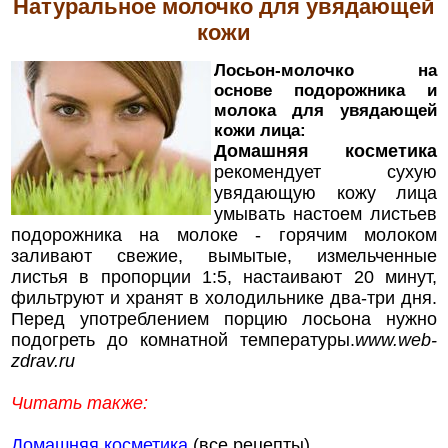
Натуральное
молочко
для увядающей
кожи
Лосьон-молочко на
основе подорожника и
молока для увядающей
кожи лица:
Домашняя косметика
рекомендует сухую
увядающую кожу лица
умывать настоем листьев
подорожника на молоке - горячим молоком
заливают свежие, вымытые, измельченные
листья в пропорции 1:5, настаивают 20 минут,
фильтруют и хранят в холодильнике два-три дня.
Перед употреблением порцию лосьона нужно
подогреть до комнатной температуры.
www.web-
zdrav.ru
Читать также:
Домашняя косметика
(все рецепты)