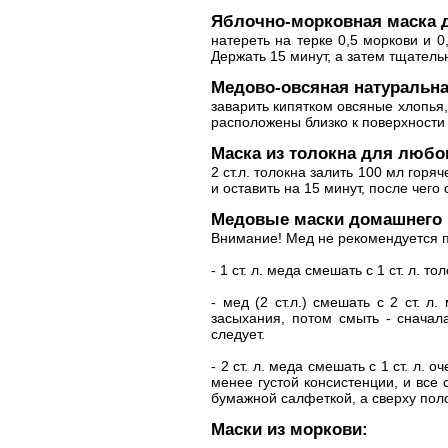
Яблочно-морковная маска д
натереть на терке 0,5 моркови и 0
Держать 15 минут, а затем тщатель
Медово-овсяная натуральна
заварить кипятком овсяные хлопья,
расположены близко к поверхности 
Маска из толокна для любог
2 ст.л. толокна залить 100 мл гор
и оставить на 15 минут, после чего
Медовые маски домашнего 
Внимание! Мед не рекомендуется п
- 1 ст. л. меда смешать с 1 ст. л. тол
- мед (2 ст.л.) смешать с 2 ст. 
засыхания, потом смыть - сначала
следует.
- 2 ст. л. меда смешать с 1 ст. л.
менее густой консистенции, и все
бумажной салфеткой, а сверху пол
Маски из моркови: