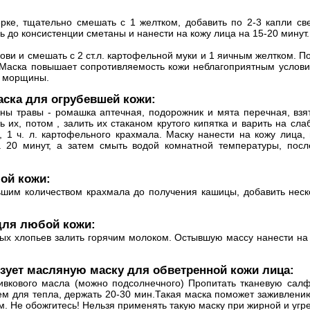
ерке, тщательно смешать с 1 желтком, добавить по 2-3 капли с
ь до консистенции сметаны и нанести на кожу лица на 15-20 минут
кови и смешать с 2 ст.л. картофельной муки и 1 яичным желтком. 
Маска повышает сопротивляемость кожи неблагоприятным услови
т морщины.
ска для огрубевшей кожи:
ны травы - ромашка аптечная, подорожник и мята перечная, взять
 их, потом , залить их стаканом крутого кипятка и варить на сла
 1 ч. л. картофельного крахмала. Маску нанести на кожу лица,
а 20 минут, а затем смыть водой комнатной температуры, посл
ой кожи:
шим количеством крахмала до получения кашицы, добавить неско
для любой кожи:
ных хлопьев залить горячим молоком. Остывшую массу нанести на 
зует масляную маску для обветренной кожи лица:
ливкового масла (можно подсолнечного) Пропитать тканевую салф
м для тепла, держать 20-30 мин.Такая маска поможет заживлению
м. Не обожгитесь! Нельзя применять такую маску при жирной и угр