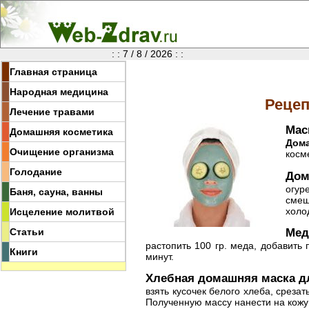
: : 7 / 8 / 2026 : :
Главная страница
Народная медицина
Реце
Лечение травами
Мас
Домашняя косметика
Дом
Очищение организма
косме
Голодание
Дом
огур
Баня, сауна, ванны
смеш
холо
Исцеление молитвой
Мед
Статьи
растопить 100 гр. меда, добавить 
Книги
минут.
Хлебная домашняя маска дл
взять кусочек белого хлеба, срезат
Полученную массу нанести на кожу 