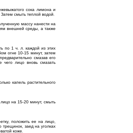
вежевыжатого сока лимона и
. Затем смыть теплой водой.
Полученную массу нанести на
ям внешней среды, а также
 по 1 ч. л. каждой из этих
бом огне 10-15 минут, затем
 предварительно смазав его
е чего лицо вновь смазать
лько капель растительного
лицо на 15-20 минут, смыть
етку, положить ее на лицо,
 трещинок, заед на уголках
еватой коже.