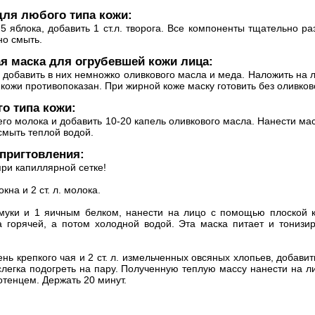
ля любого типа кожи:
,5 яблока, добавить 1 ст.л. творога. Все компоненты тщательно р
но смыть.
я маска для огрубевшей кожи лица:
 добавить в них немножко оливкового масла и меда. Наложить на л
кожи противопоказан. При жирной коже маску готовить без оливков
о типа кожи:
ячего молока и добавить 10-20 капель оливкового масла. Нанести м
 смыть теплой водой.
пригтовления:
ри капиллярной сетке!
окна и 2 ст. л. молока.
л. муки и 1 яичным белком, нанести на лицо с помощью плоской 
 горячей, а потом холодной водой. Эта маска питает и тонизир
 очень крепкого чая и 2 ст. л. измельченных овсяных хлопьев, добав
 слегка подогреть на пару. Полученную теплую массу нанести на л
отенцем. Держать 20 минут.