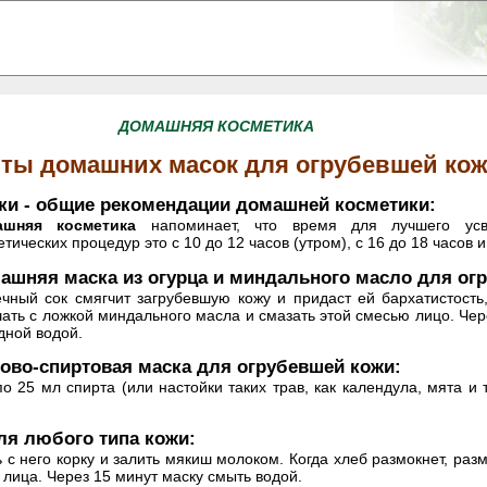
ДОМАШНЯЯ КОСМЕТИКА
пты домашних
масок
для огрубевшей ко
ки - общие рекомендации домашней косметики:
ашняя косметика
напоминает, что время для лучшего ус
тических процедур это с 10 до 12 часов (утром), с 16 до 18 часов и
ашняя маска из огурца и миндального масло для ог
ечный сок смягчит загрубевшую кожу и придаст ей бархатистость
ать с ложкой миндального масла и смазать этой смесью лицо. Чер
дной водой.
ово-спиртовая маска для огрубевшей кожи:
по 25 мл спирта (или настойки таких трав, как календула, мята и т
я любого типа кожи:
ь с него корку и залить мякиш молоком. Когда хлеб размокнет, раз
лица. Через 15 минут маску смыть водой.