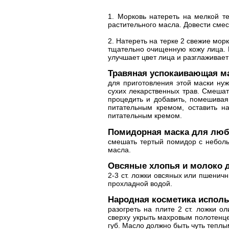
1. Морковь натереть на мелкой т
растительного масла. Довести смес
2. Натереть на терке 2 свежие мор
тщательно очищенную кожу лица. 
улучшает цвет лица и разглаживае
Травяная успокаивающая ма
для приготовления этой маски нуж
сухих лекарственных трав. Смешать
процедить и добавить, помешивая,
питательным кремом, оставить н
питательным кремом.
Помидорная маска для люб
смешать тертый помидор с неболь
масла.
Овсяные хлопья и молоко 
2-3 ст. ложки овсяных или пшенич
прохладной водой.
Народная косметика исполь
разогреть на плите 2 ст. ложки о
сверху укрыть махровым полотенце
губ. Масло должно быть чуть теплы