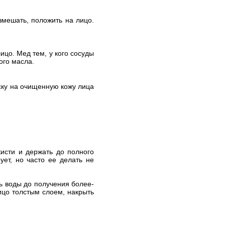
азмешать, положить на лицо.
ицо. Мед тем, у кого сосуды
ого масла.
аску на очищенную кожу лица
кисти и держать до полного
ует, но часто ее делать не
ить воды до получения более-
ицо толстым слоем, накрыть