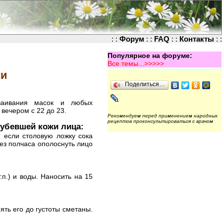
: :
Форум
: :
FAQ
: :
Контакты
: :
Популярное на форуме:
Все темы...>>>>>
жи
Поделиться…
ваивания масок и любых
 вечером с 22 до 23.
Рекомендуем перед применением народных
рецептов проконсультироваться с врачом
рубевшей кожи лица:
, если столовую ложку сока
ез полчаса ополоснуть лицо
.п.) и воды. Наносить на 15
мять его до густоты сметаны.