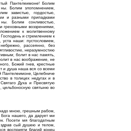
ятый Пантелеимоне! Болим
 ны. Болим злопомнением,
лим завистью, гордостью,
ими и разными припадками
 ны. Болим сонливостью,
чи греховными воззрениями,
оложением к молитвенному
 Господень и стремлением к
 уста наши: пустословием,
небрежно, рассеянно, без
онятливостию, неразумностию
тивным; болит в нас память,
олит в нас воображение, не
ного, Божий гнев, крестные
ет и душа наша вся со всеми
ый Пантелеимоне, Целебниче
тво в толицех недугах и в
 Святаго Духа и Пресвятую
, цельбоносную святыню во
 надо мною, грешным рабом,
 Бога нашего, да дарует ми
ек. Посети мя благодатным
 здрав сый душею и телом,
юся восприяти благий конец