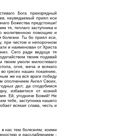
тиваго Бога преизрядный
пев, неувядаемый приял еси
чнаго Божества предстоиши!
м тя, теплаго заступника и
оею молитвенною помощию и
 болезни. Ты бо приял еси,
у, при чистом и непорочном
ати и наименован от Христа
нех. Сего ради ведуще тя
ходатайством твоим подавай
м твоим умоли милостиваго
топа, огня, меча и всякаго
 во гресех наших покаянию,
ным же на вся враги победу
ым ополчением Ангел Своих,
годных дел; да сподобимся
дну, избавитися от козней
ия. Ей, угодниче Божий! Не
ем тебе, заступника нашего
бает всякая слава, честь и
 в нас тем болезням, коими
еностию и расслаблением -