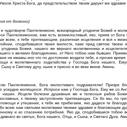
 Умоли Христа Бога, да предстательством твоим дарует ми здравие
ния от болезни)
 и чудотворче Пантелеимоне, всеизрядный угодниче Божий и мол
си Пантелеимоном, еже есть всемилостивый, яко, прияв от Бога 
ши всем, к тебе притекающим, различная исцеления и вся к жиз
тойнии, сподобившеся твоея милости, паки пред святою твоею и
 угодника Божия, нашего же вернаго молитвенника и исцелителя
нашего о великих благодеяниих, от Него тобою нам бывших. Приим
ане не имамы ино что по достоянию воздати тебе, и прочее время 
щи и молитвеннаго ходатайства у Господа Бога нашего, Емуж
 Сыну и Святому духу, ныне и присно и во веки веков. Аминь.
елю Пантелеимоне, Бога милостиваго подражателю! Призри бл
ю усердне молящихся. Испроси нам у Господа Бога, Ему же со Ан
й наших. Исцели болезни душевныя же и телесныя рабов Божи
вославных, к твоему заступлению притекающих. Се бо мы, по г
омощи и утешения, к тебе же прибегаем, яко дадеся ти благода
й убо всем нам святыми молитвами твоими здравие и благомощие ду
енному и ко спасению потребная. Яко да, сподобившися тобою в
 дивнаго во святых, Бога нашего, Отца, и Сына, и Святаго Духа. Ам