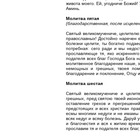
живота моего. Ей, угодниче Божий!
Аминь.
Молитва пятая
(благодарственная, после исцеле
Святый великомучениче, целителю
православных! Достойно наречен е
болезни целити, ты богатно подае
потребная: сего ради и мы недос
прославляюще тя, яко искренняго
подателя всех благ Господа Бога 
молитвенное благодарение наше, з
немощных и грешных, твоея помо
благодарение и поклонение, Отцу и
Молитва шестая
Святый великомучениче и целит
грешных, пред святою твоей иконо
оставление грехов и прегрешени
предстоящих и всех христиан пра
есмы многими недуги и не имамы п
всяк недуг и всяку болезнь. Дару
и благочестия и вся к житию врем
прославим тя и подателя всех благ,