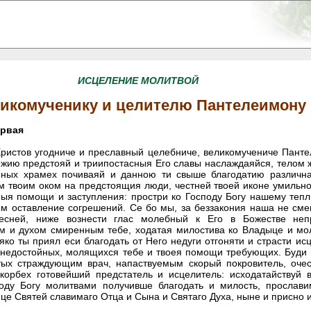
ИСЦЕЛЕНИЕ МОЛИТВОЙ
икомученику и целителю Пантелеимону
ервая
Христов угодниче и преславный целебниче, великомучениче Пант
жию предстояй и триипостасныя Его славы наслаждаяйся, телом 
нных храмех почиваяй и данною ти свыше благодатию различна
м твоим оком на предстоящия люди, честней твоей иконе умильн
ыя помощи и заступления: простри ко Господу Богу нашему теп
м оставление согрешений. Се бо мы, за беззакония наша не сме
есней, ниже вознести глас молебный к Его в Божестве неп
м и духом смиренным тебе, ходатая милостива ко Владыце и мол
яко ты приял еси благодать от Него недуги отгоняти и страсти ис
 недостойных, молящихся тебе и твоея помощи требующих. Буди 
тых страждующим врач, напаствуемым скорый покровитель, оче
корбех готовейший предстатель и исцелитель: исходатайствуй 
поду Богу молитвами получивше благодать и милость, прослави
це Святей славимаго Отца и Сына и Святаго Духа, ныне и присно и 