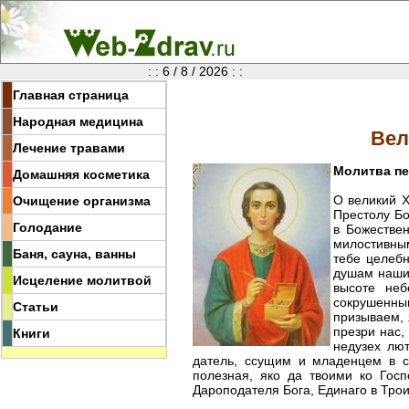
: : 6 / 8 / 2026 : :
Главная страница
Народная медицина
Вел
Лечение травами
Молитва п
Домашняя косметика
О великий 
Очищение организма
Престолу Бо
Голодание
в Божестве
милостивны
Баня, сауна, ванны
тебе целебн
душам наши
Исцеление молитвой
высоте неб
сокрушенны
Статьи
призываем, 
презри нас,
Книги
недузех лю
датель, ссущим и младенцем в с
полезная, яко да твоими ко Гос
Дароподателя Бога, Единаго в Трои