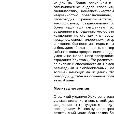
исцели ны. Болим влечением и 
забывчивостию: о деле спасения
гневливостию, ненавистничеств
надменностью, превозношением,
плотоугодия: чревоизлишество
многословием, празднословием, о
болят наши уши слушанием пуст
воздеянию и к подаянию милостыни
хождениям по стогнам и к посеще
празднословием, злоречием, отв
внимания, без понятия - исцели ны
и безумием; болит в нас воля, отв
забывая наши прегрешения и содер
умея и не желая живо представит
страдания Христовы, Его распятие 
ее силами и способностями. Немощ
безмездный и любвеобильный Врач
толицей немощи: да исцелись тв
Богородицу, тебе на служение бо
веки. Аминь.
Молитва четвертая
О великий угодниче Христов, стра
услыши стенание и вопль мой, уми
исцеление от гнетущаго мя неду
посещением. Не возгнушайся грех
остаток дний моих, благодатию Бо