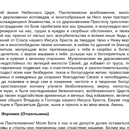
й воине Небеснаго Царя, Пантелеимоне всеблаженне, милос
и дерзновенно исповедав, и многообразныя за Него муки претер
аслаждаешися блаженства, и со дерзновением Престолу трисолне
остраданию по Бозе прибегаем вси мы грешнии, и всеусердно моли
призирати на нас, сущих в нуждах и скорбных обстояниях, и тв
 нас присно от лютых зол, всегубительства и всякия иные беды и
лений от Спаса нашего Иисуса Христа за твердую твою к Нему вер
ом и многопобедною твоею кончиною, в нейже по данней ти благод
нитым, милующим всех притекающих к тебе в скорбех и болез
целителя, с верою взываем к тебе: услыши нас и богоприятным 
сем и нужная к вечному спасению. Мученическим же дерзновение
недостойных по велицей милости Своей, да избавит от труса, по
говременне подвизая нас к очистительному и умилостивительному
подаст всем нам безбедное, тихое и богоугодное житие, православ
видимых и невидимых да сохранит благодатию Своею и непобедим
да поживем в веце сем в покаянии, чистоте и в творении богоу
христианскую кончину улучити безболезненну, мирну, непосты
я муки, и быти наследниками безконечнаго, всеблаженнаго Царств
да твоим ходатайством временных и вечных бед избавлени, велича
яем общаго Владыку и Господа нашего Иисуса Христа, Емуже подо
тцем и Пресвятым Духом, ныне и присно и во веки веков. Аминь.
 Иеремии (Отшельника)
е Пантелеимоне! Моли Бога о нас и не допусти долее оставаться
язвы и струпы кои причинены нам страстями нашими. Болим мы л