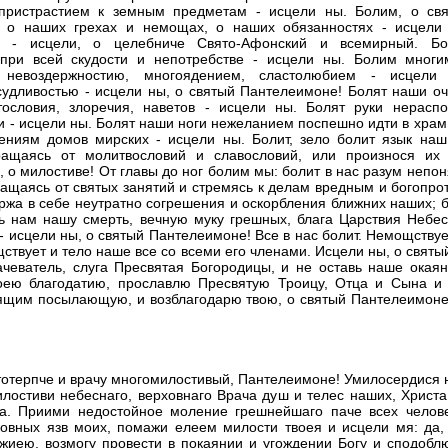
пристрастием к земным предметам - исцели ны. Болим, о св
, о наших грехах и немощах, о наших обязанностях - исцели
ом - исцели, о целебниче Свято-Афонский и всемирный. Бо
 при всей скудости и непотребстве - исцели ны. Болим мног
м, невоздержностию, многоядением, сластолюбием - исцели
судливостью - исцели ны, о святый Пантелеимоне! Болят наши о
ословия, злоречия, наветов - исцели ны. Болят руки нерасп
 - исцели ны. Болят наши ноги нежеланием поспешно идти в храм
ниям домов мирских - исцели ны. Болит, зело болит язык наш,
ращаясь от молитвословий и славословий, или произнося их 
, о милостиве! От главы до ног болим мы: болит в нас разум неп
ращаясь от святых занятий и стремясь к делам вредным и богопро
жа в себе неутратно согрешения и оскорбления ближних наших; б
ь нам нашу смерть, вечную муку грешных, блага Царствия Небес
- исцели ны, о святый Пантелеимоне! Все в нас болит. Немощству
ствует и тело наше все со всеми его членами. Исцели ны, о свят
еватель, слуга Пресвятая Богородицы, и не оставь наше окаянс
оею благодатию, прославлю Пресвятую Троицу, Отца и Сына и
лящим посылающую, и возблагодарю твою, о святый Пантелеимоне
стотерпче и врачу многомилостивый, Пантелеимоне! Умилосердися
лостиви небеснаго, верховнаго Врача душ и телес наших, Христа
га. Приими недостойное моление грешнейшаго паче всех челов
овных язв моих, помажи елеем милости твоея и исцели мя: да,
жиею, возмогу провести в покаянии и угождении Богу и сподобл