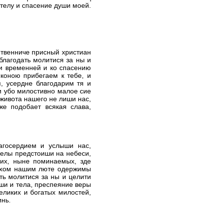
 телу и спасение души моей.
итвенниче присный христиан
благодать молитися за ны и
ни временней и ко спасению
коною прибегаем к тебе, и
, усердне благодарим тя и
и убо милостивно малое сие
живота нашего не лиши нас,
е подобает всякая слава,
агосердием и услыши нас,
гелы предстоиши на небеси,
их, ныне поминаемых, зде
рехом нашим люте одержимы
ть молитися за ны и целити
ши и тела, преспеяние веры
еликих и богатых милостей,
инь.