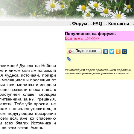
: :
Форум
: :
FAQ
: :
Контакты
: :
Популярное на форуме:
Все темы...>>>>>
Поделиться…
елеимоне! Душею на Небеси
же и ликом святым на земли
Рекомендуем перед применением народных
рецептов проконсультироваться с врачом
я чудеса источаяй, призри
о молящияся и просящия от
лыя твоя молитвы и испроси
юще возвести очеса наша к
риступней славе, сердцем
итвенника за ны, грешныя,
целяти. Тебе убо просим: не
нам в печалех утешитель, в
сем недугующим прозрения
всем вся, яже ко спасению
м всех благих Источника и
во веки веков. Аминь.