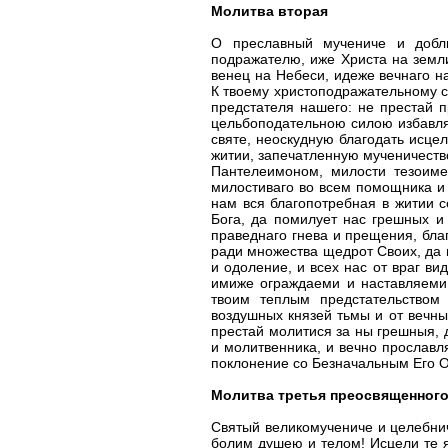
Молитва вторая
О преславный мучениче и добли
подражателю, иже Христа на земл
венец на Небеси, идеже вечнаго н
К твоему христоподражательному с
предстателя нашего: не престай 
цельбоподательною силою избавляй
святе, неоскудную благодать исце
житии, запечатленную мученичеств
Пантелеимоном, милости тезоиме
милостиваго во всем помощника и 
нам вся благопотребная в житии 
Бога, да помилует нас грешных и 
праведнаго гнева и прещения, бла
ради множества щедрот Своих, да 
и одоление, и всех нас от враг 
имиже ограждаеми и наставляеми 
твоим теплым предстательством 
воздушных князей тьмы и от вечны
престай молитися за ны грешныя, 
и молитвенника, и вечно прославл
поклонение со Безначальным Его О
Молитва третья преосвященного
Святый великомучениче и целебнич
болим душею и телом! Исцели те 