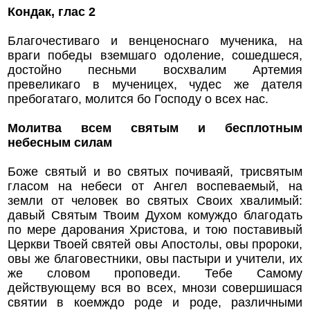
Кондак, глас 2
Благочестиваго и венценоснаго мученика, на
враги победы вземшаго одоление, сошедшеся,
достойно песньми восхвалим Артемия
превеликаго в мученицех, чудес же дателя
пребогатаго, молится бо Господу о всех нас.
Молитва всем святым и бесплотным
небесным силам
Боже святый и во святых почиваяй, трисвятым
гласом на небеси от Ангел воспеваемый, на
земли от человек во святых Своих хвалимый:
давый Святым Твоим Духом комуждо благодать
по мере дарования Христова, и тою поставивый
Церкви Твоей святей овы Апостолы, овы пророки,
овы же благовестники, овы пастыри и учители, их
же словом проповеди. Тебе Самому
действующему вся во всех, мнози совершишася
святии в коемждо роде и роде, различными