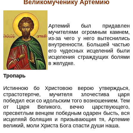
Великомученику Артемию
Артемий был придавлен
мучителями огромным камнем,
из-за чего у него вытеснились
внутренности. Большей частью
его чудесных исцелений были
исцеления страждущих болями
в желудке.
Тропарь
Истинною бо Христовою верою утверждься,
страстотерпче, мучителя злочестива царя
победил еси со идольским того возношением. Тем
от Царя Великого, вечно царствующего,
пресветлым венцем победным одарен бысть, вся
исцеляяй болящия и призывающия тя, Артемие
великий, моли Христа Бога спасти души наша.