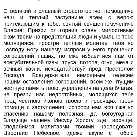
О великий и славный страстотерпче, помощниче
наш и теплый заступниче всем с верою
притекающим к тебе, святый священномучениче
Власие! Призри от горния славы милостивым
оком твоим на предстоящия люди и умильно тебе
молящияся, простри теплыя молитвы твоя ко
Господу Богу нашему, испроси у Него прощения
согрешений наших, но еже избавитися нам от
всегубительной язвы, труса, потопа, огня, меча и
вечныя казни, исходатайствуй пред Престолом
Господа Вседержителя немощным телесем
нашим оставления согрешений, всем же чтущим
честную память твою, укрепления на дела благая,
не презри нас недостойных, молящихся тебе
пред честною иконою твоею и просящих твоея
помощи и заступления, испроси нам вся яже ко
спасению нашему полезная, да богоугодная
Владыце нашему Иисусу Христу зде творяще,
сподобимся молитвами твоими наследовати
Царствие Небесное, идеже вкупе с тобою