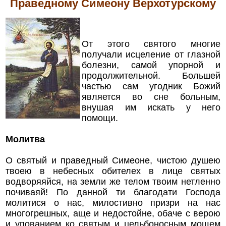
Праведному Симеону Верхотурскому
От этого святого многие
получали исцеление от глазной
болезни, самой упорной и
продолжительной. Большей
частью сам угодник Божий
является во сне больным,
внушая им искать у него
помощи.
Молитва
О святый и праведный Симеоне, чистою душею
твоею в небесных обителех в лице святых
водворяяйся, на земли же телом твоим нетленно
почиваяй! По данной ти благодати Господа
молитися о нас, милостивно призри на нас
многогрешных, аще и недостойне, обаче с верою
и упованием ко святым и цельбоносным мощем