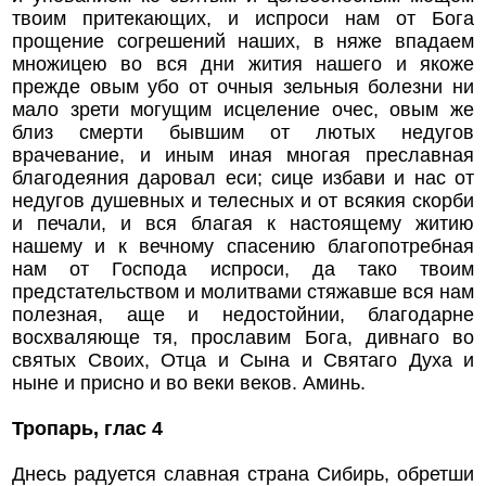
твоим притекающих, и испроси нам от Бога
прощение согрешений наших, в няже впадаем
множицею во вся дни жития нашего и якоже
прежде овым убо от очныя зельныя болезни ни
мало зрети могущим исцеление очес, овым же
близ смерти бывшим от лютых недугов
врачевание, и иным иная многая преславная
благодеяния даровал еси; сице избави и нас от
недугов душевных и телесных и от всякия скорби
и печали, и вся благая к настоящему житию
нашему и к вечному спасению благопотребная
нам от Господа испроси, да тако твоим
предстательством и молитвами стяжавше вся нам
полезная, аще и недостойнии, благодарне
восхваляюще тя, прославим Бога, дивнаго во
святых Своих, Отца и Сына и Святаго Духа и
ныне и присно и во веки веков. Аминь.
Тропарь, глас 4
Днесь радуется славная страна Сибирь, обретши