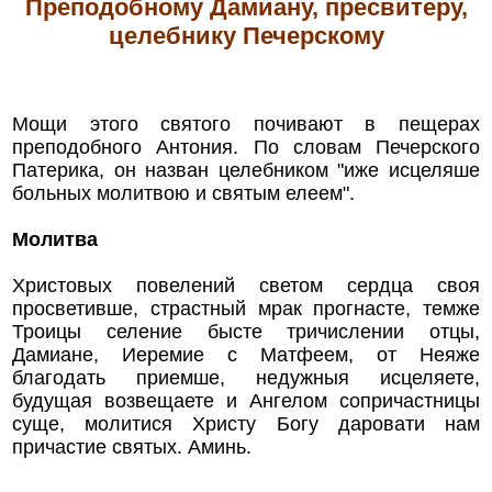
Преподобному Дамиану, пресвитеру,
целебнику Печерскому
Мощи этого святого почивают в пещерах
преподобного Антония. По словам Печерского
Патерика, он назван целебником "иже исцеляше
больных молитвою и святым елеем".
Молитва
Христовых повелений светом сердца своя
просветивше, страстный мрак прогнасте, темже
Троицы селение бысте тричислении отцы,
Дамиане, Иеремие с Матфеем, от Неяже
благодать приемше, недужныя исцеляете,
будущая возвещаете и Ангелом сопричастницы
суще, молитися Христу Богу даровати нам
причастие святых. Аминь.