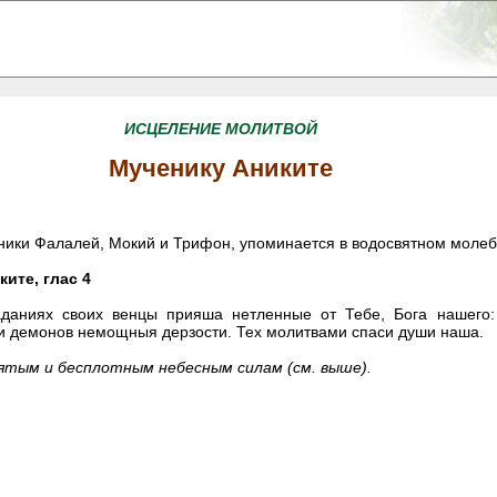
ИСЦЕЛЕНИЕ МОЛИТВОЙ
Мученику Аниките
ченики Фалалей, Мокий и Трифон, упоминается в водосвятном молеб
ите, глас 4
аданиях своих венцы прияша нетленные от Тебе, Бога нашего
и демонов немощныя дерзости. Тех молитвами спаси души наша.
ятым и бесплотным небесным силам (см. выше).