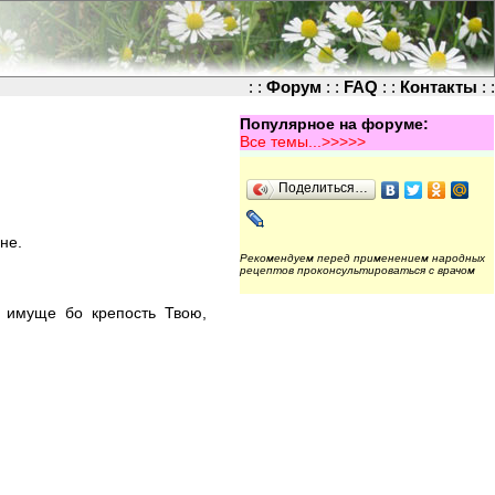
: :
Форум
: :
FAQ
: :
Контакты
: :
Популярное на форуме:
Все темы...>>>>>
Поделиться…
не.
Рекомендуем перед применением народных
рецептов проконсультироваться с врачом
: имуще бо крепость Твою,