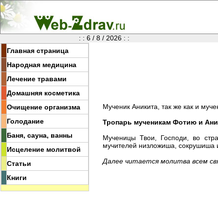
: : 6 / 8 / 2026 : :
Главная страница
Народная медицина
Лечение травами
Домашняя косметика
Мученик Аникита, так же как и му
Очищение организма
Голодание
Тропарь мученикам Фотию и Аник
Баня, сауна, ванны
Мученицы Твои, Господи, во стр
мучителей низложиша, сокрушиша 
Исцеление молитвой
Далее читается молитва всем св
Статьи
Книги