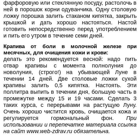
фарфоровую или стеклянную посуду, растолочь в
ней в порошок корни одуванчика. Одну столовую
ложку порошка залить стаканом кипятка, закрыть
крышкой и дать хорошо настояться. Настой
готовить непосредственно перед употреблением
и пить его утром в течение семи дней.
Крапива от боли в молочной железе при
месячных, для очищения кожи и крови:
делать это рекомендуется весной: надо пить
отвар крапивы с момента полнолуния до
новолуния, (строго!) на убывающей Луне в
течении 14 дней. Две столовые ложки сухой
крапивы залить 0,5 кипятка. Настоять. Эти
поллитра выпить в течении дня, большую часть в
промежутке между 15 и 19 часами. Сделать 3
таких курса, с перерывами на растущую Луну.
Очень хорошо чистится кровь, очищается кожа и
регулируется гормональный фон.
При
использовании и перепечатке материала ссылка
на сайт
www.web-zdrav.ru
обязательна.