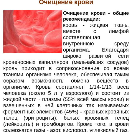
Очищение крови
Очищение крови - общие
рекомендации:
кровь - жидкая ткань,
вместе с лимфой
составляющая
внутреннюю среду
организма. Благодаря
широко развитой сети
кровеносных капилляров (мельчайших сосудов)
кровь приходит в соприкосновение со всеми
тканями организма человека, обеспечивая таким
образом возможность обмена веществ в
организме. Кровь составляет 1/14-1/13 веса
человека (около 5 л у взрослого) и состоит из
жидкой части - плазмы (55% всей массы крови) и
взвешенных в ней клеточных так называемых
ферментных элементов (45%) - красных кровяных
телец (эритроциты), белых кровяных телец
(лейкоциты) и тромбоцитов. Кроме того, в крови
содержатся газы - азот, кислород, углекислый газ.