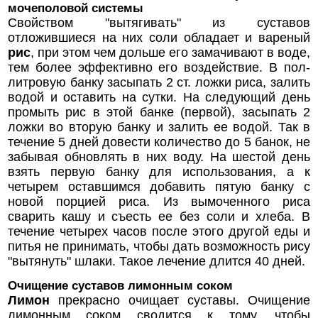
мочеполовой системы
Свойством "вытягивать" из суставов
отложившиеся на них соли обладает и вареный
рис
, при этом чем дольше его замачивают в воде,
тем более эффективно его воздействие. В пол-
литровую банку засыпать 2 ст. ложки риса, залить
водой и оставить на сутки. На следующий день
промыть рис в этой банке (первой), засыпать 2
ложки во вторую банку и залить ее водой. Так в
течение 5 дней довести количество до 5 банок, не
забывая обновлять в них воду. На шестой день
взять первую банку для использования, а к
четырем оставшимся добавить пятую банку с
новой порцией риса. Из вымоченного риса
сварить кашу и съесть ее без соли и хлеба. В
течение четырех часов после этого другой еды и
питья не принимать, чтобы дать возможность рису
"вытянуть" шлаки. Такое лечение длится 40 дней.
Очищение суставов лимонным соком
Лимон
прекрасно очищает суставы. Очищение
лимонным соком сводится к тому, чтобы