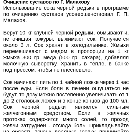
Очищение суставов по Г. Малахову
Использование сока черной редьки в программе
по очищению суставов усовершенствовал Г. П.
Малахов.
Берут 10 кг клубней черной
редьки
, обмывают и,
не очищая кожуры, выжимают сок. Получается
около 3 л. Сок хранят в холодильнике. Жмыхи
перемешивают с медом в пропорции на 1 кг
жмыха 300 гр. меда (500 гр. сахара), добавляя
молочную сыворотку. Хранить в тепле, в банке
под прессом, чтобы не плесневело.
Сок начинают пить по 1 чайной ложке через 1 час
после еды. Если боли в печени ощущаться не
будут, то дозу можно постепенно увеличивать от 1
до 2 столовых ложек и в конце концов до 100 мл.
Сок черной редьки является сильным
желчегонным средством. Если в желчных
протоках содержится много солей, то проход
желчи затруднен - отсюда боль. Прикладывайте
на область печени водяную грелку, принимайте