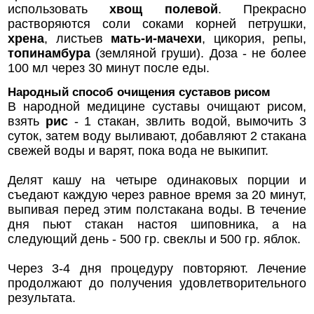
использовать
хвощ полевой
. Прекрасно
растворяются соли соками корней петрушки,
хрена
, листьев
мать-и-мачехи
, цикория, репы,
топинамбура
(земляной груши). Доза - не более
100 мл через 30 минут после еды.
Народный способ очищения суставов рисом
В народной медицине суставы очищают рисом,
взять
рис
- 1 стакан, звлить водой, вымочить 3
суток, затем воду выливают, добавляют 2 стакана
свежей воды и варят, пока вода не выкипит.
Делят кашу на четыре одинаковых порции и
съедают каждую через равное время за 20 минут,
выпивая перед этим полстакана воды. В течение
дня пьют стакан настоя шиповника, а на
следующий день - 500 гр. свеклы и 500 гр. яблок.
Через 3-4 дня процедуру повторяют. Лечение
продолжают до получения удовлетворительного
результата.